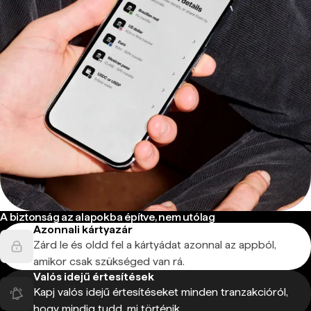
A biztonság az alapokba építve, nem utólag
Azonnali kártyazár
Zárd le és oldd fel a kártyádat azonnal az appból,
amikor csak szükséged van rá.
Valós idejű értesítések
Kapj valós idejű értesítéseket minden tranzakcióról,
hogy mindig tudd, mi történik.