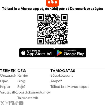
Töltsd le a Morse appot, és küldj pénzt Denmark országba
TERMÉK
CÉG
TÁMOGATÁS
Országok
Karrier
Súgóközpont
Díjak
Blog
Állapot
Kripto
Sajtó
Töltsd le a Morse appot
Valutaváltó
Jogi dokumentumok
Tájékoztatók