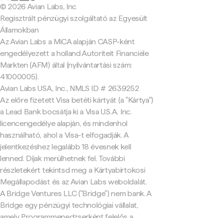
© 2026 Avian Labs, Inc
Regisztrált pénzügyi szolgáltató az Egyesült
Államokban
Az Avian Labs a MiCA alapján CASP-ként
engedélyezett a holland Autoriteit Financiële
Markten (AFM) által (nyilvántartási szám:
41000005).
Avian Labs USA, Inc., NMLS ID # 2639252
Az előre fizetett Visa betéti kártyát (a "Kártya")
a Lead Bank bocsátja ki a Visa U.S.A. Inc.
licencengedélye alapján, és mindenhol
használható, ahol a Visa-t elfogadják. A
jelentkezéshez legalább 18 évesnek kell
lenned. Díjak merülhetnek fel. További
részletekért tekintsd meg a Kártyabirtokosi
Megállapodást és az Avian Labs weboldalát.
A Bridge Ventures LLC ("Bridge") nem bank. A
Bridge egy pénzügyi technológiai vállalat,
amely Programmenedzserként felelős a