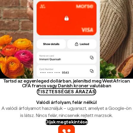
Tartsd az egyenleged dollárban, jelenítsd meg West African
CFA francs vagy Danish kroner valutában
TISZTESSÉGES ÁRAZÁS
Valódi árfolyam, felár nélkül
A valódi árfolyamot használjuk – ugyanazt, amelyet a Google-ön
is látsz. Nincs felár, nincsenek rejtett marzsok.
Díjak megtekintése