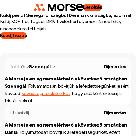
Letöltés
Küldj pénzt Senegal országból Denmark országba, azonnal
Küldj XOF-t és fogadj DKK-t valódi árfolyamon. Nincs felár,
nincsenek rejtett díjak.
Kezdj hozzá
Te itt élsz
Szenegál
Díjmentes
A Morse jelenleg nem elérhető a következő országban:
Szenegál
.
Folyamatosan bővítjük a lefedettségünket, ezért
kövesd
közösségi felületeinket
, hogy elsőként értesülj a
frissítésekről.
Utalási díj
Díjmentes
A Morse jelenleg nem elérhető a következő országban:
Dánia
.
Folyamatosan bővítjük a lefedettségünket, ezért