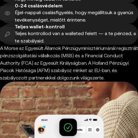
0-24 csalásvédelem
Éjjel-nappali csalásfigyelés, hogy megállítsuk a gyanús
tevékenységet, mielőtt érintene.
Teljes wallet-kontroll
Teljes kontrollod van a walleted felett — a te pénzed, a
te szabályaid.
A Morse az Egyesült Államok Pénzügyminisztériumánál regisztrált
pénzszolgáltatási vállalkozás (MSB) és a Financial Conduct
Authority (FCA) az Egyesült Királyságban. A Holland Pénzügyi
Piacok Hatósága (AFM) szabályoz minket az EU-ban, és
szabályozott partnerekkel dolgozunk világszerte.