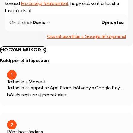
kövesd
közösségi felületeinket
, hogy elsőként értesülj a
frissítésekről.
Ők itt élnek
Dánia
Díjmentes
Összehasonlítás a Google árfolyammal
HOGYAN MŰKÖDIK
Küldj pénzt 3 lépésben
1
Töltsd le a Morse-t
Töltsd le az appot az App Store-ból vagy a Google Play-
ből, és regisztrálj percek alatt.
2
Pénz hozzáadása