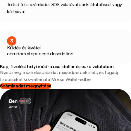
Töltsd fel a számládat XOF valutával banki átutalással vagy
kártyával.
3
Küldés és kivétel
corridors.steps.send.description
Kapj fizetést helyi módra usa-dollár és euró valutában
Nyisd meg a számlaadataidat másodpercek alatt, és fogadj
fizetéseket közvetlenül a Morse Wallet-edbe.
Számlaadat megnyitása