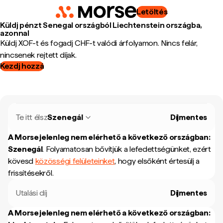
Letöltés
Küldj pénzt Senegal országból Liechtenstein országba,
azonnal
Küldj XOF-t és fogadj CHF-t valódi árfolyamon. Nincs felár,
nincsenek rejtett díjak.
Kezdj hozzá
Te itt élsz
Szenegál
Díjmentes
A Morse jelenleg nem elérhető a következő országban:
Szenegál
.
Folyamatosan bővítjük a lefedettségünket, ezért
kövesd
közösségi felületeinket
, hogy elsőként értesülj a
frissítésekről.
Utalási díj
Díjmentes
A Morse jelenleg nem elérhető a következő országban: