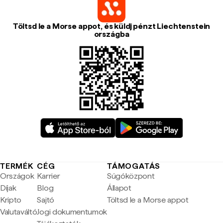
Töltsd le a Morse appot, és küldj pénzt Liechtenstein
országba
TERMÉK
CÉG
TÁMOGATÁS
Országok
Karrier
Súgóközpont
Díjak
Blog
Állapot
Kripto
Sajtó
Töltsd le a Morse appot
Valutaváltó
Jogi dokumentumok