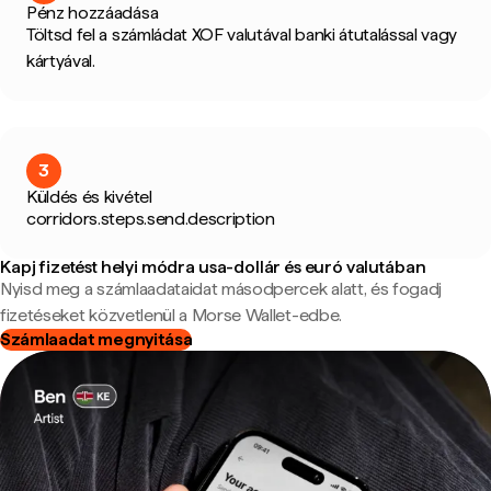
Pénz hozzáadása
Töltsd fel a számládat XOF valutával banki átutalással vagy
kártyával.
3
Küldés és kivétel
corridors.steps.send.description
Kapj fizetést helyi módra usa-dollár és euró valutában
Nyisd meg a számlaadataidat másodpercek alatt, és fogadj
fizetéseket közvetlenül a Morse Wallet-edbe.
Számlaadat megnyitása