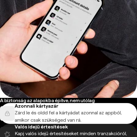
A biztonság az alapokba építve, nem utólag
Azonnali kártyazár
Zárd le és oldd fel a kártyádat azonnal az appból,
amikor csak szükséged van rá.
Valós idejű értesítések
Kapj valós idejű értesítéseket minden tranzakcióról,