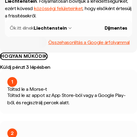
Liechtenstein
.
Folyamatosan bővítjük a lefedettségünket,
ezért kövesd
közösségi felületeinket
, hogy elsőként értesülj
a frissítésekről.
Ők itt élnek
Liechtenstein
Díjmentes
Összehasonlítás a Google árfolyammal
HOGYAN MŰKÖDIK
Küldj pénzt 3 lépésben
1
Töltsd le a Morse-t
Töltsd le az appot az App Store-ból vagy a Google Play-
ből, és regisztrálj percek alatt.
2