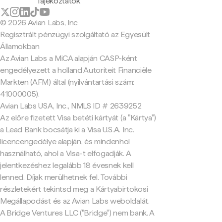
Tájékoztatók
© 2026 Avian Labs, Inc
Regisztrált pénzügyi szolgáltató az Egyesült
Államokban
Az Avian Labs a MiCA alapján CASP-ként
engedélyezett a holland Autoriteit Financiële
Markten (AFM) által (nyilvántartási szám:
41000005).
Avian Labs USA, Inc., NMLS ID # 2639252
Az előre fizetett Visa betéti kártyát (a "Kártya")
a Lead Bank bocsátja ki a Visa U.S.A. Inc.
licencengedélye alapján, és mindenhol
használható, ahol a Visa-t elfogadják. A
jelentkezéshez legalább 18 évesnek kell
lenned. Díjak merülhetnek fel. További
részletekért tekintsd meg a Kártyabirtokosi
Megállapodást és az Avian Labs weboldalát.
A Bridge Ventures LLC ("Bridge") nem bank. A