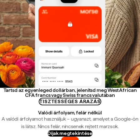
Tartsd az egyenleged dollárban, jelenítsd meg West African
CFA francs vagy Swiss francs valutában
TISZTESSÉGES ÁRAZÁS
Valódi árfolyam, felár nélkül
A valódi árfolyamot használjuk – ugyanazt, amelyet a Google-ön
is látsz. Nincs felár, nincsenek rejtett marzsok.
Díjak megtekintése