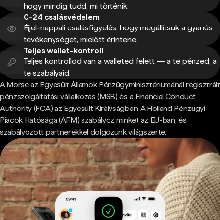
hogy mindig tudd, mi történik.
0-24 csalásvédelem
Éjjel-nappali csalásfigyelés, hogy megállítsuk a gyanús
tevékenységet, mielőtt érintene.
Teljes wallet-kontroll
Teljes kontrollod van a walleted felett — a te pénzed, a
te szabályaid.
A Morse az Egyesült Államok Pénzügyminisztériumánál regisztrált
pénzszolgáltatási vállalkozás (MSB) és a Financial Conduct
Authority (FCA) az Egyesült Királyságban. A Holland Pénzügyi
Piacok Hatósága (AFM) szabályoz minket az EU-ban, és
szabályozott partnerekkel dolgozunk világszerte.