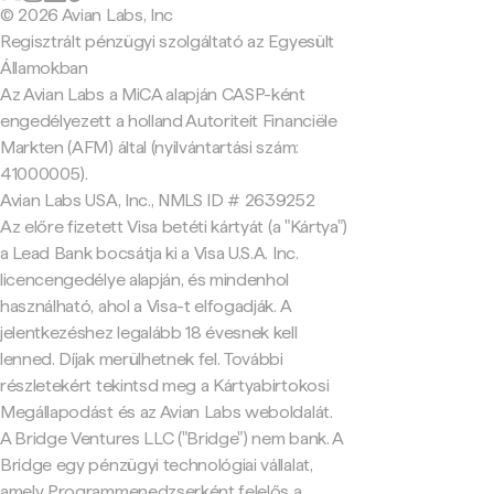
© 2026 Avian Labs, Inc
Regisztrált pénzügyi szolgáltató az Egyesült
Államokban
Az Avian Labs a MiCA alapján CASP-ként
engedélyezett a holland Autoriteit Financiële
Markten (AFM) által (nyilvántartási szám:
41000005).
Avian Labs USA, Inc., NMLS ID # 2639252
Az előre fizetett Visa betéti kártyát (a "Kártya")
a Lead Bank bocsátja ki a Visa U.S.A. Inc.
licencengedélye alapján, és mindenhol
használható, ahol a Visa-t elfogadják. A
jelentkezéshez legalább 18 évesnek kell
lenned. Díjak merülhetnek fel. További
részletekért tekintsd meg a Kártyabirtokosi
Megállapodást és az Avian Labs weboldalát.
A Bridge Ventures LLC ("Bridge") nem bank. A
Bridge egy pénzügyi technológiai vállalat,
amely Programmenedzserként felelős a