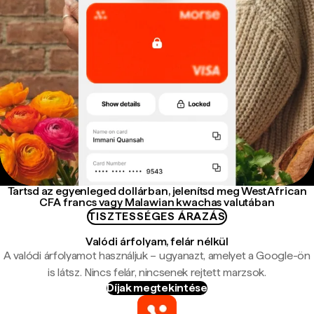
Tartsd az egyenleged dollárban, jelenítsd meg West African
CFA francs vagy Malawian kwachas valutában
TISZTESSÉGES ÁRAZÁS
Valódi árfolyam, felár nélkül
A valódi árfolyamot használjuk – ugyanazt, amelyet a Google-ön
is látsz. Nincs felár, nincsenek rejtett marzsok.
Díjak megtekintése