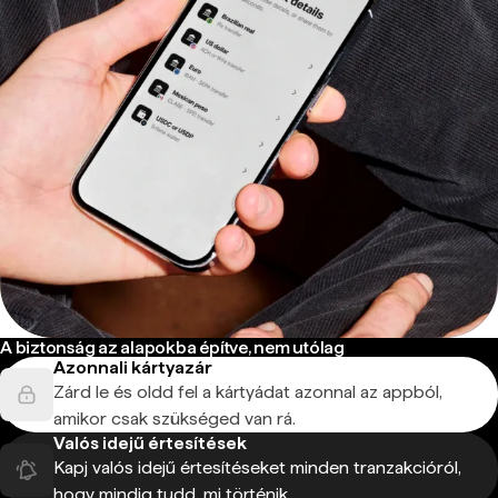
A biztonság az alapokba építve, nem utólag
Azonnali kártyazár
Zárd le és oldd fel a kártyádat azonnal az appból,
amikor csak szükséged van rá.
Valós idejű értesítések
Kapj valós idejű értesítéseket minden tranzakcióról,
hogy mindig tudd, mi történik.