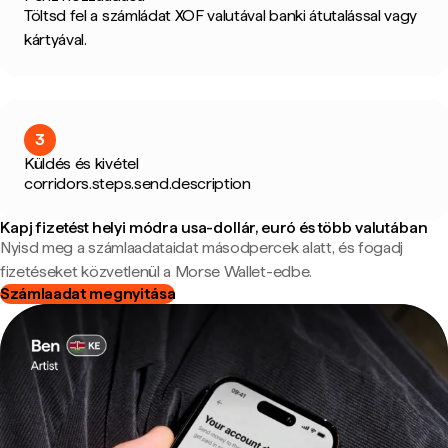
Töltsd fel a számládat XOF valutával banki átutalással vagy
kártyával.
3
Küldés és kivétel
corridors.steps.send.description
Kapj fizetést helyi módra usa-dollár, euró és több valutában
Nyisd meg a számlaadataidat másodpercek alatt, és fogadj
fizetéseket közvetlenül a Morse Wallet-edbe.
Számlaadat megnyitása