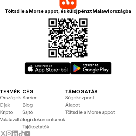
Töltsd le a Morse appot, és küldj pénzt Malawi országba
TERMÉK
CÉG
TÁMOGATÁS
Országok
Karrier
Súgóközpont
Díjak
Blog
Állapot
Kripto
Sajtó
Töltsd le a Morse appot
Valutaváltó
Jogi dokumentumok
Tájékoztatók