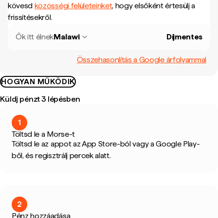
kövesd
közösségi felületeinket
, hogy elsőként értesülj a
frissítésekről.
Ők itt élnek
Malawi
Díjmentes
Összehasonlítás a Google árfolyammal
HOGYAN MŰKÖDIK
Küldj pénzt 3 lépésben
1
Töltsd le a Morse-t
Töltsd le az appot az App Store-ból vagy a Google Play-
ből, és regisztrálj percek alatt.
2
Pénz hozzáadása