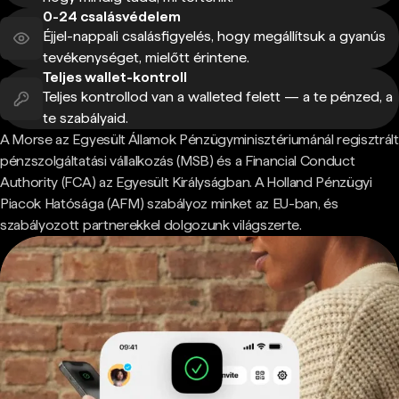
0-24 csalásvédelem
Éjjel-nappali csalásfigyelés, hogy megállítsuk a gyanús
tevékenységet, mielőtt érintene.
Teljes wallet-kontroll
Teljes kontrollod van a walleted felett — a te pénzed, a
te szabályaid.
A Morse az Egyesült Államok Pénzügyminisztériumánál regisztrált
pénzszolgáltatási vállalkozás (MSB) és a Financial Conduct
Authority (FCA) az Egyesült Királyságban. A Holland Pénzügyi
Piacok Hatósága (AFM) szabályoz minket az EU-ban, és
szabályozott partnerekkel dolgozunk világszerte.