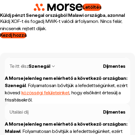
Letöltés
Küldj pénzt Senegal országból Malawi országba, azonnal
Küldj XOF-t és fogadj MWK-t valódi árfolyamon. Nincs felár,
nincsenek rejtett díjak.
Kezdj hozzá
Te itt élsz
Szenegál
Díjmentes
A Morse jelenleg nem elérhető a következő országban:
Szenegál
.
Folyamatosan bővítjük a lefedettségünket, ezért
kövesd
közösségi felületeinket
, hogy elsőként értesülj a
frissítésekről.
Utalási díj
Díjmentes
A Morse jelenleg nem elérhető a következő országban:
Malawi
.
Folyamatosan bővítjük a lefedettségünket, ezért