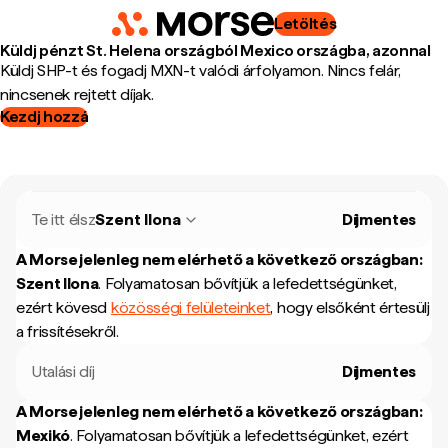
Letöltés
Küldj pénzt St. Helena országból Mexico országba, azonnal
Küldj SHP-t és fogadj MXN-t valódi árfolyamon. Nincs felár,
nincsenek rejtett díjak.
Kezdj hozzá
Te itt élsz
Szent Ilona
Díjmentes
A Morse jelenleg nem elérhető a következő országban:
Szent Ilona
.
Folyamatosan bővítjük a lefedettségünket,
ezért kövesd
közösségi felületeinket
, hogy elsőként értesülj
a frissítésekről.
Utalási díj
Díjmentes
A Morse jelenleg nem elérhető a következő országban:
Mexikó
.
Folyamatosan bővítjük a lefedettségünket, ezért