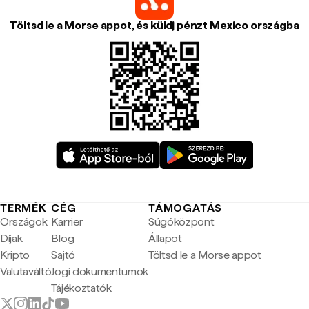
Töltsd le a Morse appot, és küldj pénzt Mexico országba
TERMÉK
CÉG
TÁMOGATÁS
Országok
Karrier
Súgóközpont
Díjak
Blog
Állapot
Kripto
Sajtó
Töltsd le a Morse appot
Valutaváltó
Jogi dokumentumok
Tájékoztatók