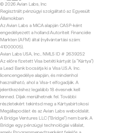
© 2026 Avian Labs, Inc
Regisztrált pénzügyi szolgáltató az Egyesült
Államokban
Az Avian Labs a MiCA alapján CASP-ként
engedélyezett a holland Autoriteit Financiële
Markten (AFM) által (nyilvántartási szám:
41000005).
Avian Labs USA, Inc., NMLS ID # 2639252
Az előre fizetett Visa betéti kártyát (a "Kártya")
a Lead Bank bocsátja ki a Visa U.S.A. Inc.
licencengedélye alapján, és mindenhol
használható, ahol a Visa-t elfogadják. A
jelentkezéshez legalább 18 évesnek kell
lenned. Díjak merülhetnek fel. További
részletekért tekintsd meg a Kártyabirtokosi
Megállapodást és az Avian Labs weboldalát.
A Bridge Ventures LLC ("Bridge") nem bank. A
Bridge egy pénzügyi technológiai vállalat,
amely Programmenedzserként felelős a