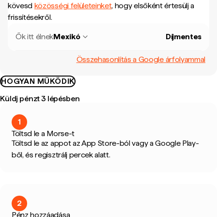
kövesd
közösségi felületeinket
, hogy elsőként értesülj a
frissítésekről.
Ők itt élnek
Mexikó
Díjmentes
Összehasonlítás a Google árfolyammal
HOGYAN MŰKÖDIK
Küldj pénzt 3 lépésben
1
Töltsd le a Morse-t
Töltsd le az appot az App Store-ból vagy a Google Play-
ből, és regisztrálj percek alatt.
2
Pénz hozzáadása