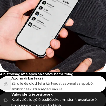
A biztonság az alapokba építve, nem utólag
Azonnali kártyazár
Zárd le és oldd fel a kártyádat azonnal az appból,
amikor csak szükséged van rá.
Valós idejű értesítések
Kapj valós idejű értesítéseket minden tranzakcióról,
hogy mindig tudd, mi történik.