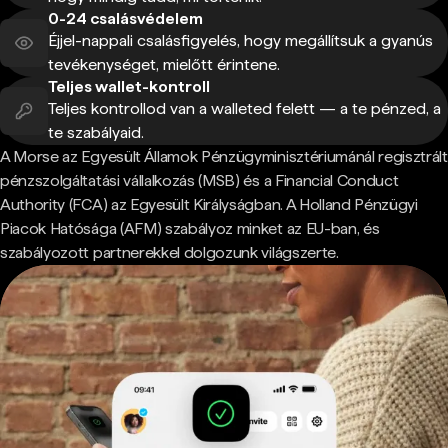
0-24 csalásvédelem
Éjjel-nappali csalásfigyelés, hogy megállítsuk a gyanús
tevékenységet, mielőtt érintene.
Teljes wallet-kontroll
Teljes kontrollod van a walleted felett — a te pénzed, a
te szabályaid.
A Morse az Egyesült Államok Pénzügyminisztériumánál regisztrált
pénzszolgáltatási vállalkozás (MSB) és a Financial Conduct
Authority (FCA) az Egyesült Királyságban. A Holland Pénzügyi
Piacok Hatósága (AFM) szabályoz minket az EU-ban, és
szabályozott partnerekkel dolgozunk világszerte.