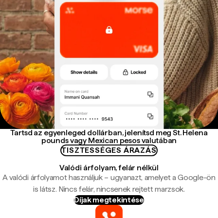
Tartsd az egyenleged dollárban, jelenítsd meg St. Helena
pounds vagy Mexican pesos valutában
TISZTESSÉGES ÁRAZÁS
Valódi árfolyam, felár nélkül
A valódi árfolyamot használjuk – ugyanazt, amelyet a Google-ön
is látsz. Nincs felár, nincsenek rejtett marzsok.
Díjak megtekintése