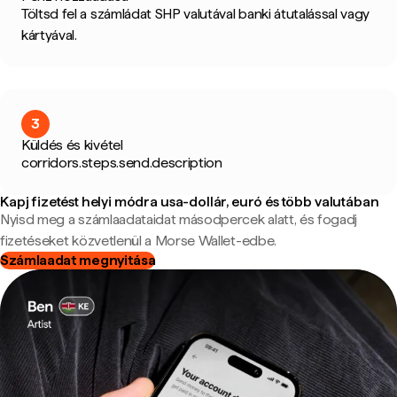
Töltsd fel a számládat SHP valutával banki átutalással vagy
kártyával.
3
Küldés és kivétel
corridors.steps.send.description
Kapj fizetést helyi módra usa-dollár, euró és több valutában
Nyisd meg a számlaadataidat másodpercek alatt, és fogadj
fizetéseket közvetlenül a Morse Wallet-edbe.
Számlaadat megnyitása