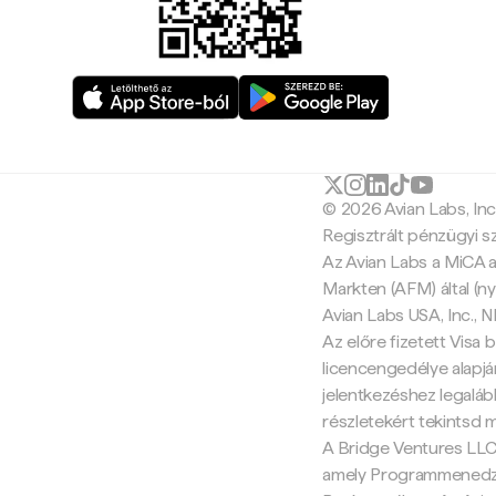
© 2026 Avian Labs, In
Regisztrált pénzügyi s
Az Avian Labs a MiCA a
Markten (AFM) által (ny
Avian Labs USA, Inc.,
Az előre fizetett Visa b
licencengedélye alapján
jelentkezéshez legalább
részletekért tekintsd 
A Bridge Ventures LLC 
amely Programmenedzse