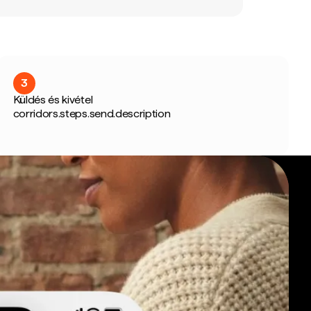
3
Küldés és kivétel
corridors.steps.send.description