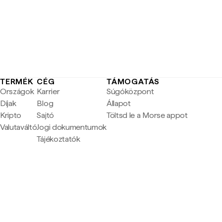
TERMÉK
CÉG
TÁMOGATÁS
Országok
Karrier
Súgóközpont
Díjak
Blog
Állapot
Kripto
Sajtó
Töltsd le a Morse appot
Valutaváltó
Jogi dokumentumok
Tájékoztatók