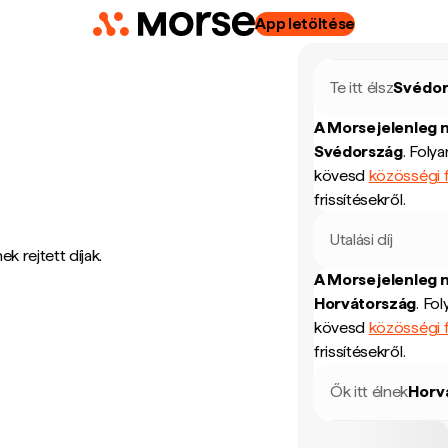
App letöltése
Te itt élsz
Svédo
A Morse jelenleg 
Svédország
.
Folya
kövesd
közösségi f
frissítésekről.
Utalási díj
k rejtett díjak.
A Morse jelenleg 
Horvátország
.
Fol
kövesd
közösségi f
frissítésekről.
Ők itt élnek
Horv