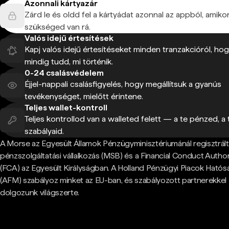
Azonnali kártyazár
Zárd le és oldd fel a kártyádat azonnal az appból, amiko
szükséged van rá.
Valós idejű értesítések
Kapj valós idejű értesítéseket minden tranzakcióról, ho
mindig tudd, mi történik.
0-24 csalásvédelem
Éjjel-nappali csalásfigyelés, hogy megállítsuk a gyanús
tevékenységet, mielőtt érintene.
Teljes wallet-kontroll
Teljes kontrollod van a walleted felett — a te pénzed, a 
szabályaid.
A Morse az Egyesült Államok Pénzügyminisztériumánál regisztrált
pénzszolgáltatási vállalkozás (MSB) és a Financial Conduct Author
(FCA) az Egyesült Királyságban. A Holland Pénzügyi Piacok Hatós
(AFM) szabályoz minket az EU-ban, és szabályozott partnerekkel
dolgozunk világszerte.