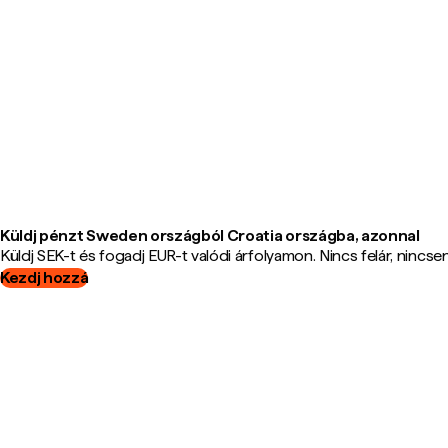
Küldj pénzt Sweden országból Croatia országba, azonnal
Küldj SEK-t és fogadj EUR-t valódi árfolyamon. Nincs felár, nincsene
Kezdj hozzá