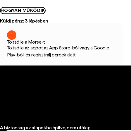
HOGYAN MŰKÖDIK
Küldj pénzt 3 lépésben
1
Töltsd le a Morse-t
Töltsd le az appot az App Store-ból vagy a Google
Play-ből, és regisztrálj percek alatt.
A biztonság az alapokba építve, nem utólag