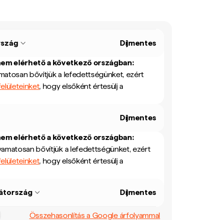
rszág
Díjmentes
nem elérhető a következő országban:
matosan bővítjük a lefedettségünket, ezért
elületeinket
, hogy elsőként értesülj a
Díjmentes
nem elérhető a következő országban:
yamatosan bővítjük a lefedettségünket, ezért
elületeinket
, hogy elsőként értesülj a
átország
Díjmentes
Összehasonlítás a Google árfolyammal