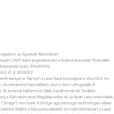
c
zolgáltató az Egyesült Államokban
lapján CASP-ként engedélyezett a holland Autoriteit Financiële
ilvántartási szám: 41000005).
 NMLS ID # 2639252
etéti kártyát (a "Kártya") a Lead Bank bocsátja ki a Visa U.S.A. Inc.
, és mindenhol használható, ahol a Visa-t elfogadják. A
 18 évesnek kell lenned. Díjak merülhetnek fel. További
meg a Kártyabirtokosi Megállapodást és az Avian Labs weboldalát.
("Bridge") nem bank. A Bridge egy pénzügyi technológiai vállalat,
rként felelős a Kártya kezeléséért és működtetéséért a Lead