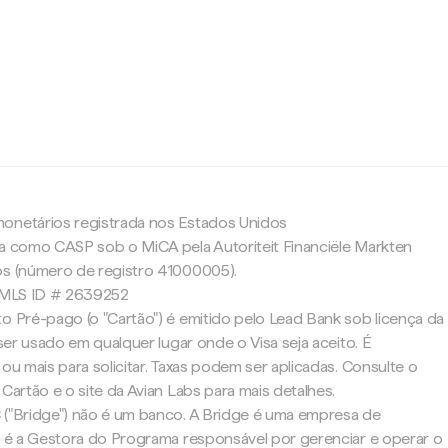
c
onetários registrada nos Estados Unidos
da como CASP sob o MiCA pela Autoriteit Financiële Markten
os (número de registro 41000005).
 NMLS ID # 2639252
o Pré-pago (o "Cartão") é emitido pelo Lead Bank sob licença da
 ser usado em qualquer lugar onde o Visa seja aceito. É
 ou mais para solicitar. Taxas podem ser aplicadas. Consulte o
 Cartão e o site da Avian Labs para mais detalhes.
 ("Bridge") não é um banco. A Bridge é uma empresa de
 e é a Gestora do Programa responsável por gerenciar e operar o