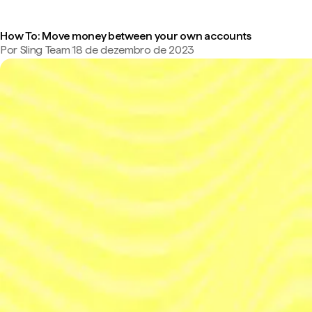
How To: Move money between your own accounts
Por Sling Team
|
18 de dezembro de 2023