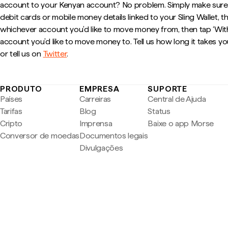
account to your Kenyan account? No problem. Simply make sure
debit cards or mobile money details linked to your Sling Wallet, 
whichever account you’d like to move money from, then tap ‘Wi
account you’d like to move money to. Tell us how long it takes yo
or tell us on
Twitter
.
PRODUTO
EMPRESA
SUPORTE
Países
Carreiras
Central de Ajuda
Tarifas
Blog
Status
Cripto
Imprensa
Baixe o app Morse
Conversor de moedas
Documentos legais
Divulgações