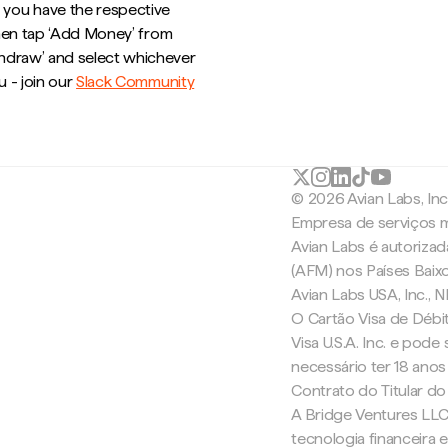
 you have the respective
then tap ‘Add Money’ from
thdraw’ and select whichever
u - join our
Slack Community
© 2026 Avian Labs, In
Empresa de serviços m
Avian Labs é autoriza
(AFM) nos Países Baix
Avian Labs USA, Inc.,
O Cartão Visa de Débit
Visa U.S.A. Inc. e pode
necessário ter 18 anos
Contrato do Titular do
A Bridge Ventures LLC
tecnologia financeira