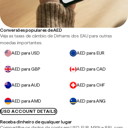
Conversões populares de AED
Veja as taxas de câmbio de Dirhams dos EAU para outras
moedas importantes.
AED para USD
AED para EUR
AED para GBP
AED para CAD
AED para AUD
AED para CHF
AED para AMD
AED para ANG
USD ACCOUNT DETAILS
Receba dinheiro de qualquer lugar
Compartilhe os dados da conta em USD, EUR, MXN e BRL com