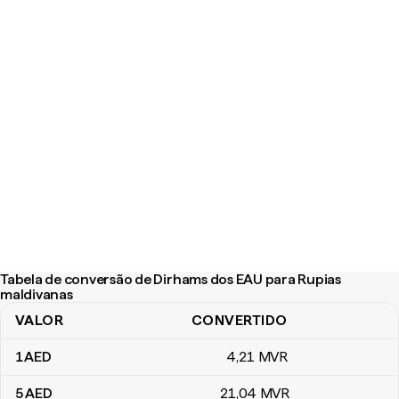
Tabela de conversão de Dirhams dos EAU para Rupias
maldivanas
VALOR
CONVERTIDO
Tabela de conversão de Dirhams dos EAU para Rupias maldivana
1
AED
4
,21
MVR
5
AED
21
,04
MVR