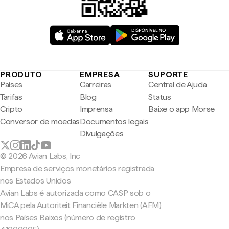
PRODUTO
EMPRESA
SUPORTE
Países
Carreiras
Central de Ajuda
Tarifas
Blog
Status
Cripto
Imprensa
Baixe o app Morse
Conversor de moedas
Documentos legais
Divulgações
© 2026 Avian Labs, Inc
Empresa de serviços monetários registrada
nos Estados Unidos
Avian Labs é autorizada como CASP sob o
MiCA pela Autoriteit Financiële Markten (AFM)
nos Países Baixos (número de registro