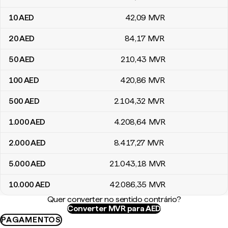
10
AED
42
,09
MVR
20
AED
84
,17
MVR
50
AED
210
,43
MVR
100
AED
420
,86
MVR
500
AED
2.104
,32
MVR
1.000
AED
4.208
,64
MVR
2.000
AED
8.417
,27
MVR
5.000
AED
21.043
,18
MVR
10.000
AED
42.086
,35
MVR
Quer converter no sentido contrário?
Converter MVR para AED
PAGAMENTOS