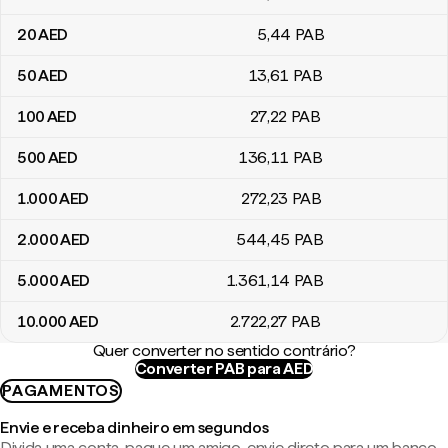
20
AED
5
,44
PAB
50
AED
13
,61
PAB
100
AED
27
,22
PAB
500
AED
136
,11
PAB
1.000
AED
272
,23
PAB
2.000
AED
544
,45
PAB
5.000
AED
1.361
,14
PAB
10.000
AED
2.722
,27
PAB
Quer converter no sentido contrário?
Converter PAB para AED
PAGAMENTOS
Envie e receba dinheiro em segundos
Divida uma conta, pague um amigo, envie direto para um banco