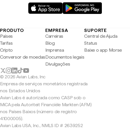
PRODUTO
EMPRESA
SUPORTE
Países
Carreiras
Central de Ajuda
Tarifas
Blog
Status
Cripto
Imprensa
Baixe o app Morse
Conversor de moedas
Documentos legais
Divulgações
© 2026 Avian Labs, Inc
Empresa de serviços monetários registrada
nos Estados Unidos
Avian Labs é autorizada como CASP sob o
MiCA pela Autoriteit Financiële Markten (AFM)
nos Países Baixos (número de registro
41000005).
Avian Labs USA, Inc., NMLS ID # 2639252