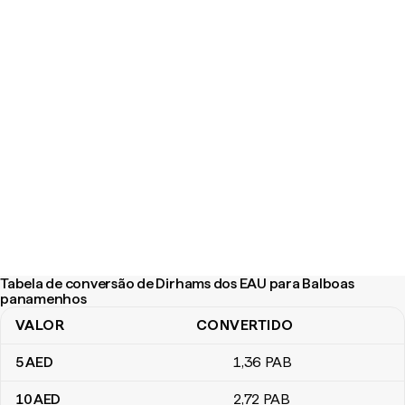
Tabela de conversão de Dirhams dos EAU para Balboas
panamenhos
VALOR
CONVERTIDO
Tabela de conversão de Dirhams dos EAU para Balboas paname
5
AED
1
,36
PAB
10
AED
2
,72
PAB