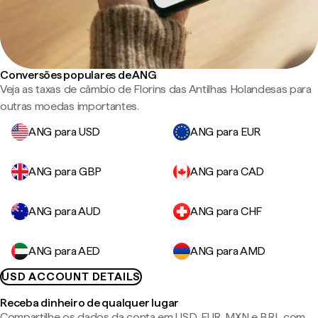
Conversões populares de ANG
Veja as taxas de câmbio de Florins das Antilhas Holandesas para
outras moedas importantes.
ANG para USD
ANG para EUR
ANG para GBP
ANG para CAD
ANG para AUD
ANG para CHF
ANG para AED
ANG para AMD
USD ACCOUNT DETAILS
Receba dinheiro de qualquer lugar
Compartilhe os dados da conta em USD, EUR, MXN e BRL com