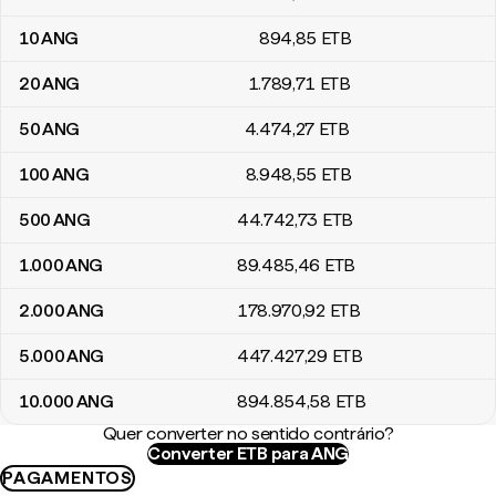
10
ANG
894
,85
ETB
20
ANG
1.789
,71
ETB
50
ANG
4.474
,27
ETB
100
ANG
8.948
,55
ETB
500
ANG
44.742
,73
ETB
1.000
ANG
89.485
,46
ETB
2.000
ANG
178.970
,92
ETB
5.000
ANG
447.427
,29
ETB
10.000
ANG
894.854
,58
ETB
Quer converter no sentido contrário?
Converter ETB para ANG
PAGAMENTOS