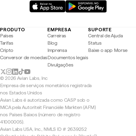
PRODUTO
EMPRESA
SUPORTE
Países
Carreiras
Central de Ajuda
Tarifas
Blog
Status
Cripto
Imprensa
Baixe o app Morse
Conversor de moedas
Documentos legais
Divulgações
© 2026 Avian Labs, Inc
Empresa de serviços monetários registrada
nos Estados Unidos
Avian Labs é autorizada como CASP sob o
MiCA pela Autoriteit Financiële Markten (AFM)
nos Países Baixos (número de registro
41000005).
Avian Labs USA, Inc., NMLS ID # 2639252