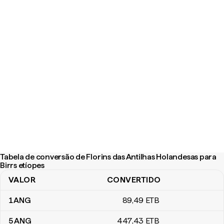
Tabela de conversão de Florins das Antilhas Holandesas para
Birrs etíopes
VALOR
CONVERTIDO
Tabela de conversão de Florins das Antilhas Holandesas para Bir
1
ANG
89
,49
ETB
5
ANG
447
,43
ETB