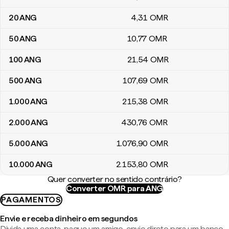
20
ANG
4
,31
OMR
50
ANG
10
,77
OMR
100
ANG
21
,54
OMR
500
ANG
107
,69
OMR
1.000
ANG
215
,38
OMR
2.000
ANG
430
,76
OMR
5.000
ANG
1.076
,90
OMR
10.000
ANG
2.153
,80
OMR
Quer converter no sentido contrário?
Converter OMR para ANG
PAGAMENTOS
Envie e receba dinheiro em segundos
Divida uma conta, pague um amigo, envie direto para um banco