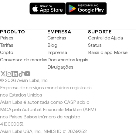
PRODUTO
EMPRESA
SUPORTE
Países
Carreiras
Central de Ajuda
Tarifas
Blog
Status
Cripto
Imprensa
Baixe o app Morse
Conversor de moedas
Documentos legais
Divulgações
© 2026 Avian Labs, Inc
Empresa de serviços monetários registrada
nos Estados Unidos
Avian Labs é autorizada como CASP sob o
MiCA pela Autoriteit Financiële Markten (AFM)
nos Países Baixos (número de registro
41000005).
Avian Labs USA, Inc., NMLS ID # 2639252