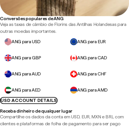
Conversões populares de ANG
Veja as taxas de câmbio de Florins das Antilhas Holandesas para
outras moedas importantes.
ANG para USD
ANG para EUR
ANG para GBP
ANG para CAD
ANG para AUD
ANG para CHF
ANG para AED
ANG para AMD
USD ACCOUNT DETAILS
Receba dinheiro de qualquer lugar
Compartilhe os dados da conta em USD, EUR, MXN e BRL com
clientes e plataformas de folha de pagamento para ser pago