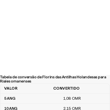
Tabela de conversão de Florins das Antilhas Holandesas para
Riales omanenses
VALOR
CONVERTIDO
Tabela de conversão de Florins das Antilhas Holandesas para Ri
5
ANG
1
,08
OMR
10
ANG
2
,15
OMR