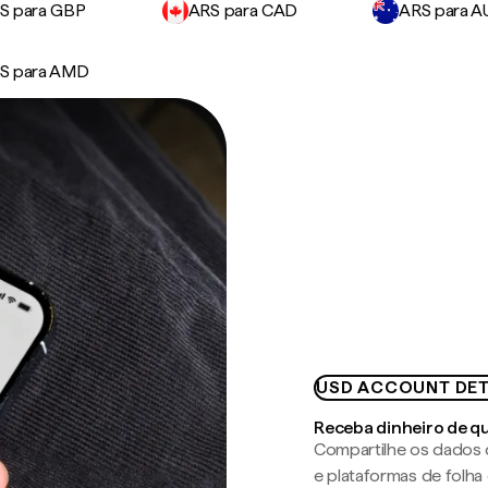
S para GBP
ARS para CAD
ARS para 
S para AMD
USD ACCOUNT DET
Receba dinheiro de q
Compartilhe os dados 
e plataformas de folh