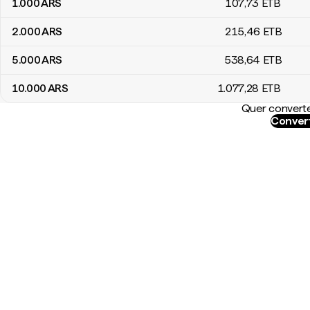
1.000
ARS
107
,73
ETB
2.000
ARS
215
,46
ETB
5.000
ARS
538
,64
ETB
10.000
ARS
1.077
,28
ETB
Quer converte
Convert