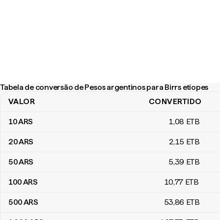
Tabela de conversão de Pesos argentinos para Birrs etíopes
VALOR
CONVERTIDO
Tabela de conversão de Pesos argentinos para Birrs etíopes
10
ARS
1
,08
ETB
20
ARS
2
,15
ETB
50
ARS
5
,39
ETB
100
ARS
10
,77
ETB
500
ARS
53
,86
ETB