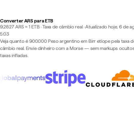
Converter ARS para ETB
9,2827 ARS ≈ 1 ETB · Taxa de câmbio real
·
Atualizado hoje, 6 de a
5:03
Veja quanto é 900.000 Peso argentino em Birr etíope pela taxa d
câmbio real. Envie dinheiro com a Morse — sem markups oculto
taxas infladas.