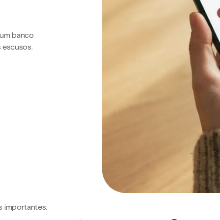
a um banco
s escusos.
s importantes.