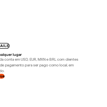
AILS
ualquer lugar
da conta em USD, EUR, MXN e BRL com clientes
a de pagamento para ser pago como local, em
do.
oje