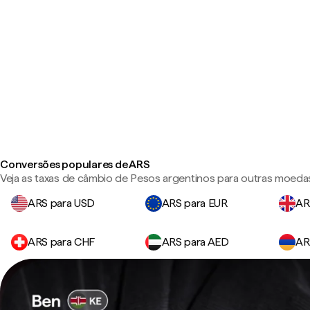
Conversões populares de ARS
Veja as taxas de câmbio de Pesos argentinos para outras moeda
ARS para USD
ARS para EUR
AR
ARS para CHF
ARS para AED
AR