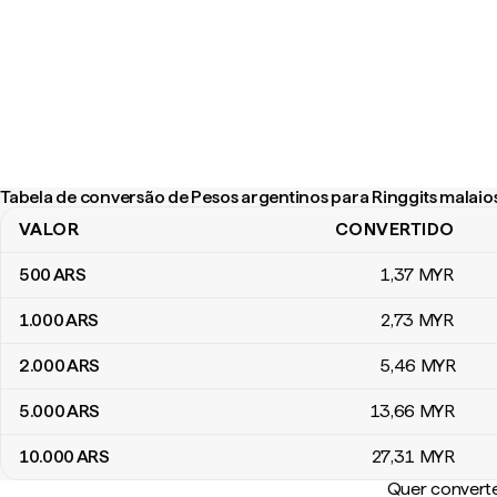
Tabela de conversão de Pesos argentinos para Ringgits malaio
VALOR
CONVERTIDO
Tabela de conversão de Pesos argentinos para Ringgits malaios
500
ARS
1
,37
MYR
1.000
ARS
2
,73
MYR
2.000
ARS
5
,46
MYR
5.000
ARS
13
,66
MYR
10.000
ARS
27
,31
MYR
Quer converte