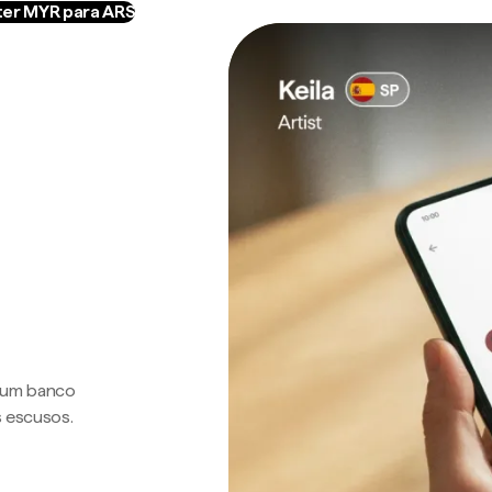
er MYR para ARS
a um banco
s escusos.