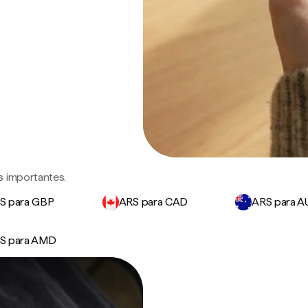
s importantes.
S para GBP
ARS para CAD
ARS para 
S para AMD