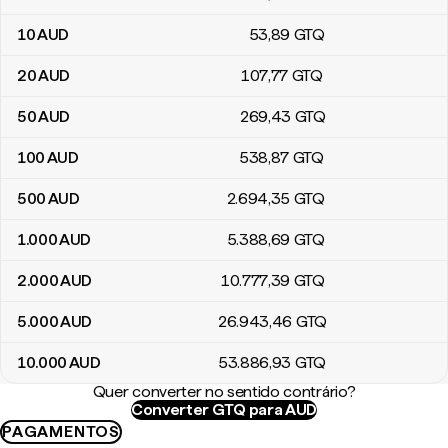
10
AUD
53
,89
GTQ
20
AUD
107
,77
GTQ
50
AUD
269
,43
GTQ
100
AUD
538
,87
GTQ
500
AUD
2.694
,35
GTQ
1.000
AUD
5.388
,69
GTQ
2.000
AUD
10.777
,39
GTQ
5.000
AUD
26.943
,46
GTQ
10.000
AUD
53.886
,93
GTQ
Quer converter no sentido contrário?
Converter GTQ para AUD
PAGAMENTOS