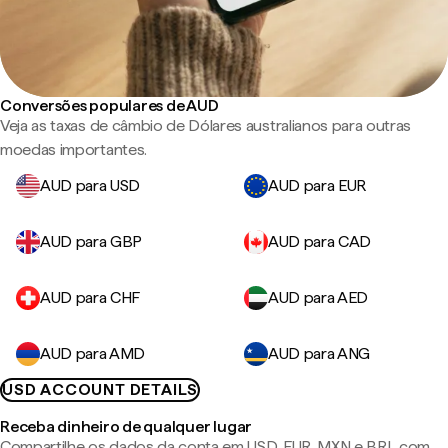
Conversões populares de AUD
Veja as taxas de câmbio de Dólares australianos para outras
moedas importantes.
AUD para USD
AUD para EUR
AUD para GBP
AUD para CAD
AUD para CHF
AUD para AED
AUD para AMD
AUD para ANG
USD ACCOUNT DETAILS
Receba dinheiro de qualquer lugar
Compartilhe os dados da conta em USD, EUR, MXN e BRL com