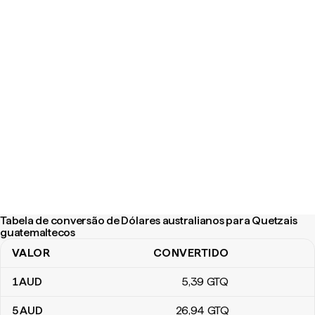
Tabela de conversão de Dólares australianos para Quetzais
guatemaltecos
VALOR
CONVERTIDO
Tabela de conversão de Dólares australianos para Quetzais gua
1
AUD
5
,39
GTQ
5
AUD
26
,94
GTQ