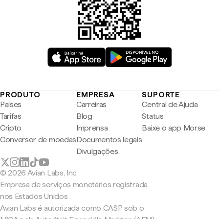
PRODUTO
EMPRESA
SUPORTE
Países
Carreiras
Central de Ajuda
Tarifas
Blog
Status
Cripto
Imprensa
Baixe o app Morse
Conversor de moedas
Documentos legais
Divulgações
© 2026 Avian Labs, Inc
Empresa de serviços monetários registrada
nos Estados Unidos
Avian Labs é autorizada como CASP sob o