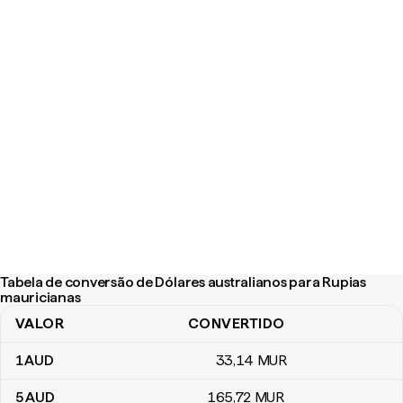
Tabela de conversão de Dólares australianos para Rupias
mauricianas
VALOR
CONVERTIDO
Tabela de conversão de Dólares australianos para Rupias mauric
1
AUD
33
,14
MUR
5
AUD
165
,72
MUR