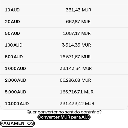
10
AUD
331
,43
MUR
20
AUD
662
,87
MUR
50
AUD
1.657
,17
MUR
100
AUD
3.314
,33
MUR
500
AUD
16.571
,67
MUR
1.000
AUD
33.143
,34
MUR
2.000
AUD
66.286
,68
MUR
5.000
AUD
165.716
,71
MUR
10.000
AUD
331.433
,42
MUR
Quer converter no sentido contrário?
Converter MUR para AUD
PAGAMENTOS