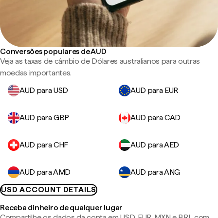
Conversões populares de AUD
Veja as taxas de câmbio de Dólares australianos para outras
moedas importantes.
AUD para USD
AUD para EUR
AUD para GBP
AUD para CAD
AUD para CHF
AUD para AED
AUD para AMD
AUD para ANG
USD ACCOUNT DETAILS
Receba dinheiro de qualquer lugar
Compartilhe os dados da conta em USD, EUR, MXN e BRL com