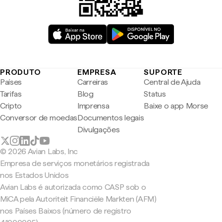
PRODUTO
EMPRESA
SUPORTE
Países
Carreiras
Central de Ajuda
Tarifas
Blog
Status
Cripto
Imprensa
Baixe o app Morse
Conversor de moedas
Documentos legais
Divulgações
© 2026 Avian Labs, Inc
Empresa de serviços monetários registrada
nos Estados Unidos
Avian Labs é autorizada como CASP sob o
MiCA pela Autoriteit Financiële Markten (AFM)
nos Países Baixos (número de registro