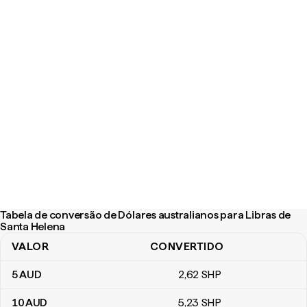
Tabela de conversão de Dólares australianos para Libras de
Santa Helena
VALOR
CONVERTIDO
Tabela de conversão de Dólares australianos para Libras de Sant
5
AUD
2
,62
SHP
10
AUD
5
,23
SHP