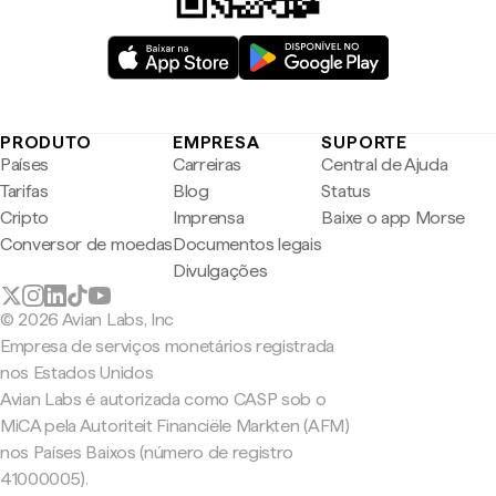
PRODUTO
EMPRESA
SUPORTE
Países
Carreiras
Central de Ajuda
Tarifas
Blog
Status
Cripto
Imprensa
Baixe o app Morse
Conversor de moedas
Documentos legais
Divulgações
© 2026 Avian Labs, Inc
Empresa de serviços monetários registrada
nos Estados Unidos
Avian Labs é autorizada como CASP sob o
MiCA pela Autoriteit Financiële Markten (AFM)
nos Países Baixos (número de registro
41000005).