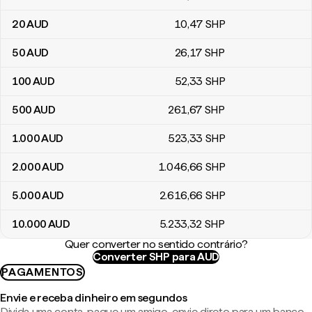
20
AUD
10
,47
SHP
50
AUD
26
,17
SHP
100
AUD
52
,33
SHP
500
AUD
261
,67
SHP
1.000
AUD
523
,33
SHP
2.000
AUD
1.046
,66
SHP
5.000
AUD
2.616
,66
SHP
10.000
AUD
5.233
,32
SHP
Quer converter no sentido contrário?
Converter SHP para AUD
PAGAMENTOS
Envie e receba dinheiro em segundos
Divida uma conta, pague um amigo, envie direto para um banco