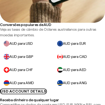
Conversões populares de AUD
Veja as taxas de câmbio de Dólares australianos para outras
moedas importantes.
AUD para USD
AUD para EUR
AUD para GBP
AUD para CAD
AUD para CHF
AUD para AED
AUD para AMD
AUD para ANG
USD ACCOUNT DETAILS
Receba dinheiro de qualquer lugar
Compartilhe os dados da conta em USD, EUR, MXN e BRL com