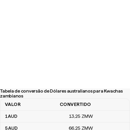
Tabela de conversão de Dólares australianos para Kwachas
zambianos
VALOR
CONVERTIDO
Tabela de conversão de Dólares australianos para Kwachas zam
1
AUD
13
,25
ZMW
5
AUD
66
,25
ZMW