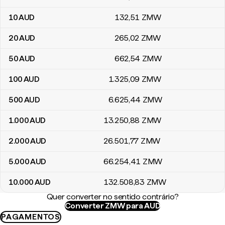
10
AUD
132
,51
ZMW
20
AUD
265
,02
ZMW
50
AUD
662
,54
ZMW
100
AUD
1.325
,09
ZMW
500
AUD
6.625
,44
ZMW
1.000
AUD
13.250
,88
ZMW
2.000
AUD
26.501
,77
ZMW
5.000
AUD
66.254
,41
ZMW
10.000
AUD
132.508
,83
ZMW
Quer converter no sentido contrário?
Converter ZMW para AUD
PAGAMENTOS