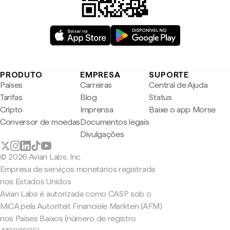
PRODUTO
EMPRESA
SUPORTE
Países
Carreiras
Central de Ajuda
Tarifas
Blog
Status
Cripto
Imprensa
Baixe o app Morse
Conversor de moedas
Documentos legais
Divulgações
© 2026 Avian Labs, Inc
Empresa de serviços monetários registrada
nos Estados Unidos
Avian Labs é autorizada como CASP sob o
MiCA pela Autoriteit Financiële Markten (AFM)
nos Países Baixos (número de registro