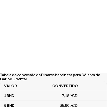
Tabela de conversão de Dinares bareinitas para Dólares do
Caribe Oriental
VALOR
CONVERTIDO
Tabela de conversão de Dinares bareinitas para Dólares do Carib
1
BHD
7
,18
XCD
5
BHD
35
,90
XCD