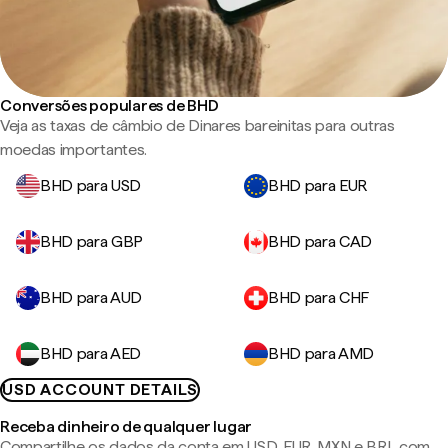
Conversões populares de BHD
Veja as taxas de câmbio de Dinares bareinitas para outras
moedas importantes.
BHD para USD
BHD para EUR
BHD para GBP
BHD para CAD
BHD para AUD
BHD para CHF
BHD para AED
BHD para AMD
USD ACCOUNT DETAILS
Receba dinheiro de qualquer lugar
Compartilhe os dados da conta em USD, EUR, MXN e BRL com