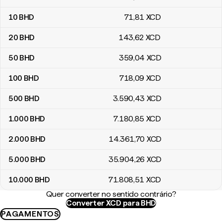
10
BHD
71
,81
XCD
20
BHD
143
,62
XCD
50
BHD
359
,04
XCD
100
BHD
718
,09
XCD
500
BHD
3.590
,43
XCD
1.000
BHD
7.180
,85
XCD
2.000
BHD
14.361
,70
XCD
5.000
BHD
35.904
,26
XCD
10.000
BHD
71.808
,51
XCD
Quer converter no sentido contrário?
Converter XCD para BHD
PAGAMENTOS