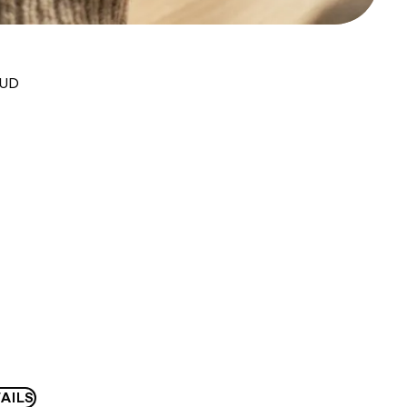
AUD
AILS