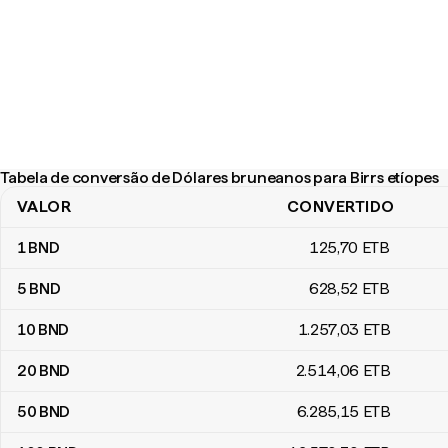
Tabela de conversão de Dólares bruneanos para Birrs etíopes
VALOR
CONVERTIDO
Tabela de conversão de Dólares bruneanos para Birrs etíopes
1
BND
125
,70
ETB
5
BND
628
,52
ETB
10
BND
1.257
,03
ETB
20
BND
2.514
,06
ETB
50
BND
6.285
,15
ETB