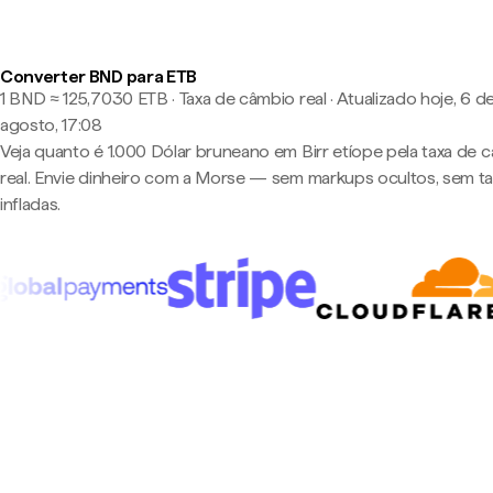
Converter BND para ETB
1 BND ≈ 125,7030 ETB · Taxa de câmbio real
·
Atualizado hoje, 6 d
agosto, 17:08
Veja quanto é 1.000 Dólar bruneano em Birr etíope pela taxa de 
real. Envie dinheiro com a Morse — sem markups ocultos, sem t
infladas.