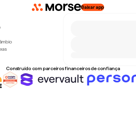
Baixar app
e
câmbio
axas
Construído com parceiros financeiros de confiança