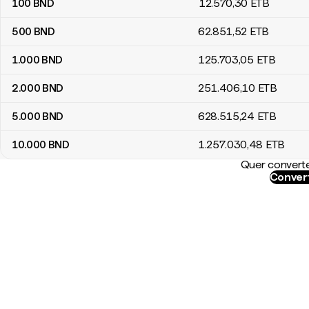
100
BND
12.570
,30
ETB
500
BND
62.851
,52
ETB
1.000
BND
125.703
,05
ETB
2.000
BND
251.406
,10
ETB
5.000
BND
628.515
,24
ETB
10.000
BND
1.257.030
,48
ETB
Quer converte
Convert