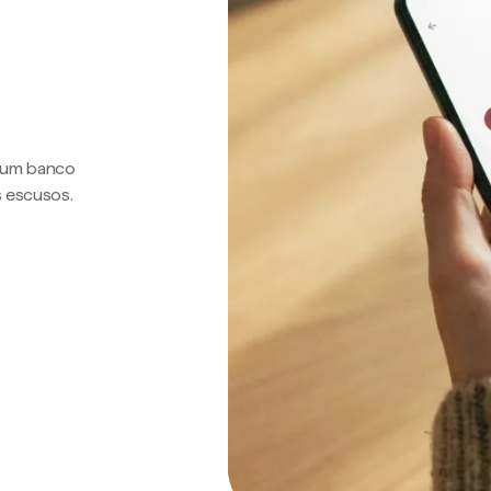
a um banco
s escusos.