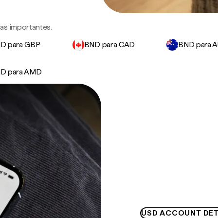
as importantes.
D para GBP
BND para CAD
BND para 
D para AMD
USD ACCOUNT DET