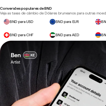
Conversões populares de BND
Veja as taxas de câmbio de Dólares bruneanos para outras moed
BND para USD
BND para EUR
BN
BND para CHF
BND para AED
BN