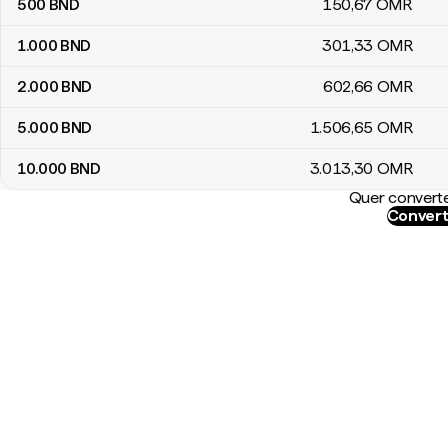
500
BND
150
,67
OMR
1.000
BND
301
,33
OMR
2.000
BND
602
,66
OMR
5.000
BND
1.506
,65
OMR
10.000
BND
3.013
,30
OMR
Quer converte
Convert