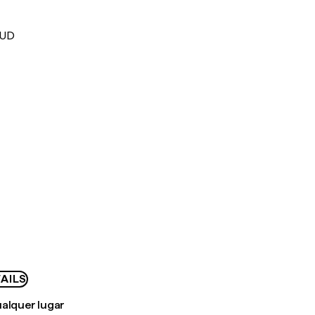
AUD
AILS
ualquer lugar