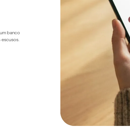
a um banco
s escusos.