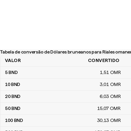
Tabela de conversão de Dólares bruneanos para Riales omane
VALOR
CONVERTIDO
Tabela de conversão de Dólares bruneanos para Riales omanens
5
BND
1
,51
OMR
10
BND
3
,01
OMR
20
BND
6
,03
OMR
50
BND
15
,07
OMR
100
BND
30
,13
OMR