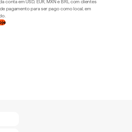
da conta em USD, EUR, MXN e BRL com clientes
a de pagamento para ser pago como local, em
do.
oje