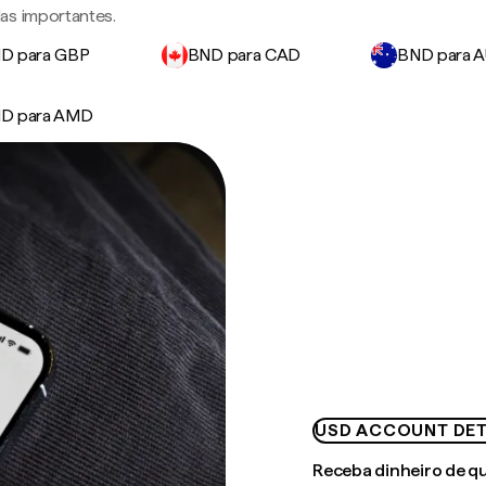
as importantes.
D para GBP
BND para CAD
BND para 
D para AMD
USD ACCOUNT DET
Receba dinheiro de q