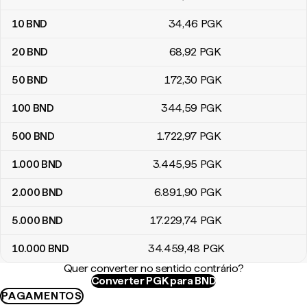
10
BND
34
,46
PGK
20
BND
68
,92
PGK
50
BND
172
,30
PGK
100
BND
344
,59
PGK
500
BND
1.722
,97
PGK
1.000
BND
3.445
,95
PGK
2.000
BND
6.891
,90
PGK
5.000
BND
17.229
,74
PGK
10.000
BND
34.459
,48
PGK
Quer converter no sentido contrário?
Converter PGK para BND
PAGAMENTOS