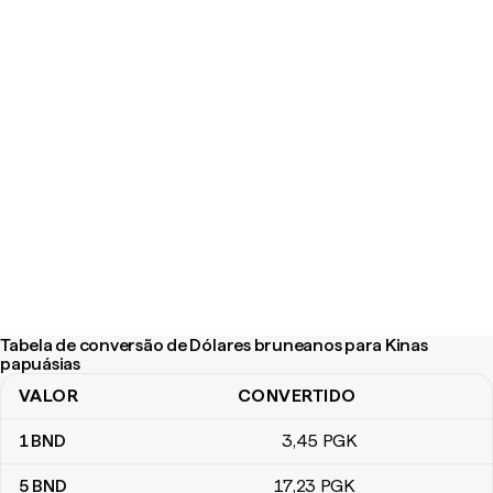
Tabela de conversão de Dólares bruneanos para Kinas
papuásias
VALOR
CONVERTIDO
Tabela de conversão de Dólares bruneanos para Kinas papuásia
1
BND
3
,45
PGK
5
BND
17
,23
PGK