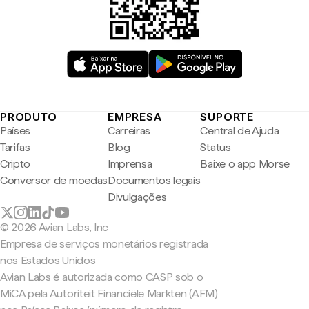
PRODUTO
EMPRESA
SUPORTE
Países
Carreiras
Central de Ajuda
Tarifas
Blog
Status
Cripto
Imprensa
Baixe o app Morse
Conversor de moedas
Documentos legais
Divulgações
© 2026 Avian Labs, Inc
Empresa de serviços monetários registrada
nos Estados Unidos
Avian Labs é autorizada como CASP sob o
MiCA pela Autoriteit Financiële Markten (AFM)