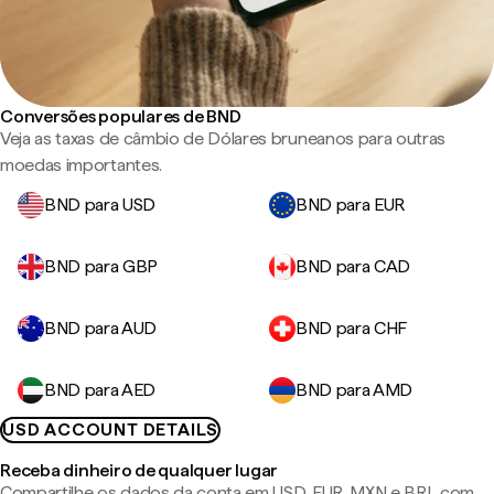
Conversões populares de BND
Veja as taxas de câmbio de Dólares bruneanos para outras
moedas importantes.
BND para USD
BND para EUR
BND para GBP
BND para CAD
BND para AUD
BND para CHF
BND para AED
BND para AMD
USD ACCOUNT DETAILS
Receba dinheiro de qualquer lugar
Compartilhe os dados da conta em USD, EUR, MXN e BRL com