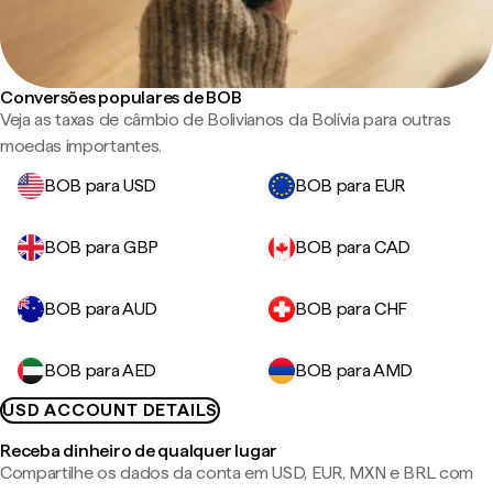
Conversões populares de BOB
Veja as taxas de câmbio de Bolivianos da Bolívia para outras
moedas importantes.
BOB para USD
BOB para EUR
BOB para GBP
BOB para CAD
BOB para AUD
BOB para CHF
BOB para AED
BOB para AMD
USD ACCOUNT DETAILS
Receba dinheiro de qualquer lugar
Compartilhe os dados da conta em USD, EUR, MXN e BRL com