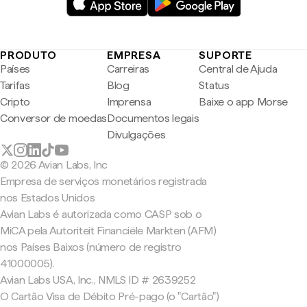
PRODUTO
EMPRESA
SUPORTE
Países
Carreiras
Central de Ajuda
Tarifas
Blog
Status
Cripto
Imprensa
Baixe o app Morse
Conversor de moedas
Documentos legais
Divulgações
© 2026 Avian Labs, Inc
Empresa de serviços monetários registrada
nos Estados Unidos
Avian Labs é autorizada como CASP sob o
MiCA pela Autoriteit Financiële Markten (AFM)
nos Países Baixos (número de registro
41000005).
Avian Labs USA, Inc., NMLS ID # 2639252
O Cartão Visa de Débito Pré-pago (o "Cartão")