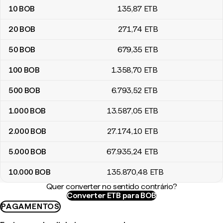
10
BOB
135
,87
ETB
20
BOB
271
,74
ETB
50
BOB
679
,35
ETB
100
BOB
1.358
,70
ETB
500
BOB
6.793
,52
ETB
1.000
BOB
13.587
,05
ETB
2.000
BOB
27.174
,10
ETB
5.000
BOB
67.935
,24
ETB
10.000
BOB
135.870
,48
ETB
Quer converter no sentido contrário?
Converter ETB para BOB
PAGAMENTOS