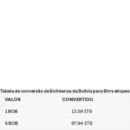
Tabela de conversão de Bolivianos da Bolívia para Birrs etíopes
VALOR
CONVERTIDO
Tabela de conversão de Bolivianos da Bolívia para Birrs etíopes
1
BOB
13
,59
ETB
5
BOB
67
,94
ETB