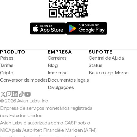
PRODUTO
EMPRESA
SUPORTE
Países
Carreiras
Central de Ajuda
Tarifas
Blog
Status
Cripto
Imprensa
Baixe o app Morse
Conversor de moedas
Documentos legais
Divulgações
© 2026 Avian Labs, Inc
Empresa de serviços monetários registrada
nos Estados Unidos
Avian Labs é autorizada como CASP sob o
MiCA pela Autoriteit Financiële Markten (AFM)