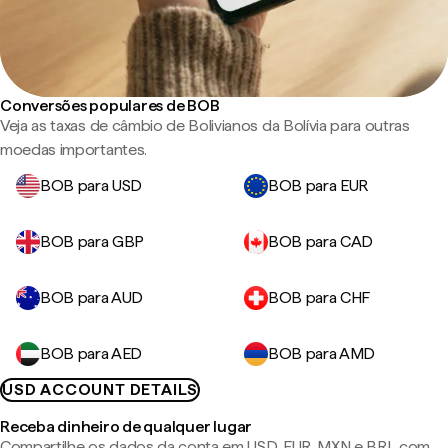
Conversões populares de BOB
Veja as taxas de câmbio de Bolivianos da Bolívia para outras
moedas importantes.
BOB para USD
BOB para EUR
BOB para GBP
BOB para CAD
BOB para AUD
BOB para CHF
BOB para AED
BOB para AMD
USD ACCOUNT DETAILS
Receba dinheiro de qualquer lugar
Compartilhe os dados da conta em USD, EUR, MXN e BRL com