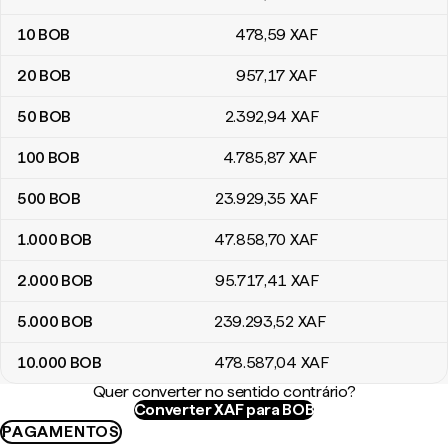
10
BOB
478
,59
XAF
20
BOB
957
,17
XAF
50
BOB
2.392
,94
XAF
100
BOB
4.785
,87
XAF
500
BOB
23.929
,35
XAF
1.000
BOB
47.858
,70
XAF
2.000
BOB
95.717
,41
XAF
5.000
BOB
239.293
,52
XAF
10.000
BOB
478.587
,04
XAF
Quer converter no sentido contrário?
Converter XAF para BOB
PAGAMENTOS