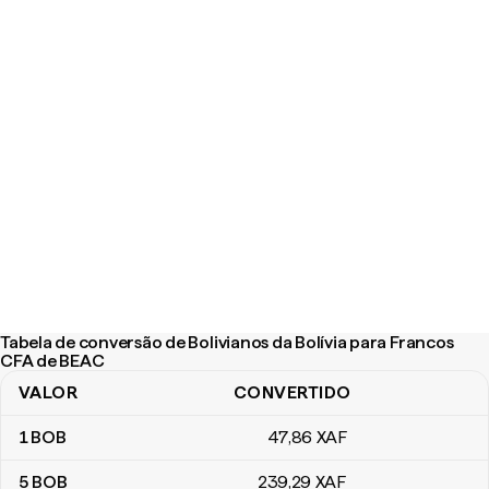
Tabela de conversão de Bolivianos da Bolívia para Francos
CFA de BEAC
VALOR
CONVERTIDO
Tabela de conversão de Bolivianos da Bolívia para Francos CFA
1
BOB
47
,86
XAF
5
BOB
239
,29
XAF