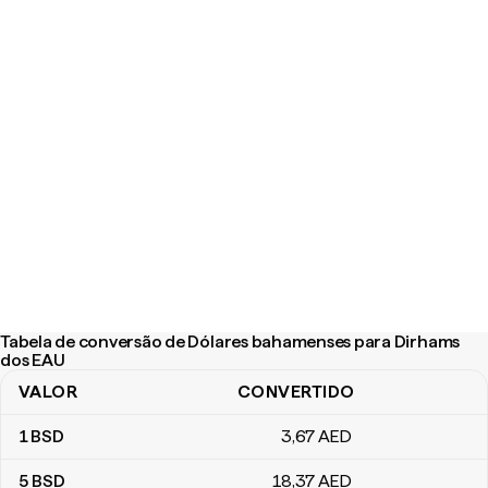
Tabela de conversão de Dólares bahamenses para Dirhams
dos EAU
VALOR
CONVERTIDO
Tabela de conversão de Dólares bahamenses para Dirhams dos
1
BSD
3
,67
AED
5
BSD
18
,37
AED