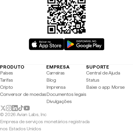
PRODUTO
EMPRESA
SUPORTE
Países
Carreiras
Central de Ajuda
Tarifas
Blog
Status
Cripto
Imprensa
Baixe o app Morse
Conversor de moedas
Documentos legais
Divulgações
© 2026 Avian Labs, Inc
Empresa de serviços monetários registrada
nos Estados Unidos