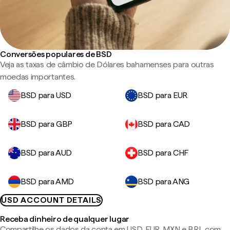
Conversões populares de BSD
Veja as taxas de câmbio de Dólares bahamenses para outras
moedas importantes.
BSD para USD
BSD para EUR
BSD para GBP
BSD para CAD
BSD para AUD
BSD para CHF
BSD para AMD
BSD para ANG
USD ACCOUNT DETAILS
Receba dinheiro de qualquer lugar
Compartilhe os dados da conta em USD, EUR, MXN e BRL com