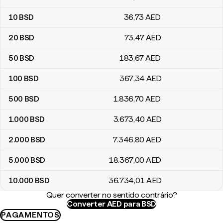
10
BSD
36
,73
AED
20
BSD
73
,47
AED
50
BSD
183
,67
AED
100
BSD
367
,34
AED
500
BSD
1.836
,70
AED
1.000
BSD
3.673
,40
AED
2.000
BSD
7.346
,80
AED
5.000
BSD
18.367
,00
AED
10.000
BSD
36.734
,01
AED
Quer converter no sentido contrário?
Converter AED para BSD
PAGAMENTOS