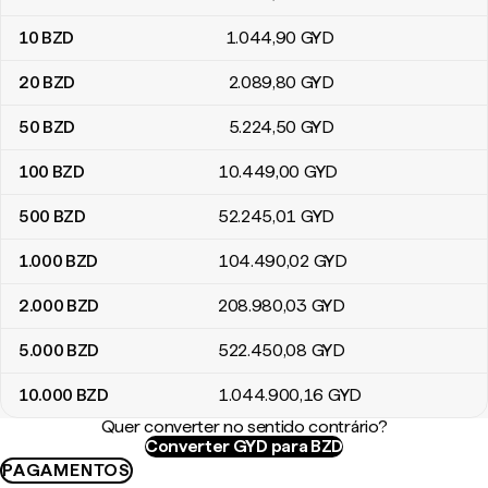
10
BZD
1.044
,90
GYD
20
BZD
2.089
,80
GYD
50
BZD
5.224
,50
GYD
100
BZD
10.449
,00
GYD
500
BZD
52.245
,01
GYD
1.000
BZD
104.490
,02
GYD
2.000
BZD
208.980
,03
GYD
5.000
BZD
522.450
,08
GYD
10.000
BZD
1.044.900
,16
GYD
Quer converter no sentido contrário?
Converter GYD para BZD
PAGAMENTOS