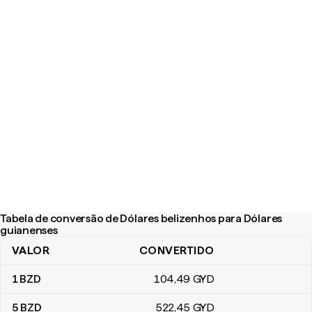
Tabela de conversão de Dólares belizenhos para Dólares
guianenses
VALOR
CONVERTIDO
Tabela de conversão de Dólares belizenhos para Dólares guiane
1
BZD
104
,49
GYD
5
BZD
522
,45
GYD