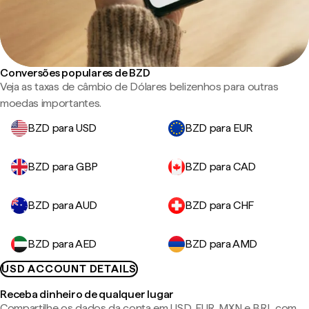
Conversões populares de BZD
Veja as taxas de câmbio de Dólares belizenhos para outras
moedas importantes.
BZD para USD
BZD para EUR
BZD para GBP
BZD para CAD
BZD para AUD
BZD para CHF
BZD para AED
BZD para AMD
USD ACCOUNT DETAILS
Receba dinheiro de qualquer lugar
Compartilhe os dados da conta em USD, EUR, MXN e BRL com