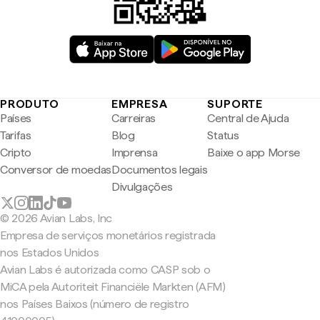
PRODUTO
EMPRESA
SUPORTE
Países
Carreiras
Central de Ajuda
Tarifas
Blog
Status
Cripto
Imprensa
Baixe o app Morse
Conversor de moedas
Documentos legais
Divulgações
© 2026 Avian Labs, Inc
Empresa de serviços monetários registrada
nos Estados Unidos
Avian Labs é autorizada como CASP sob o
MiCA pela Autoriteit Financiële Markten (AFM)
nos Países Baixos (número de registro