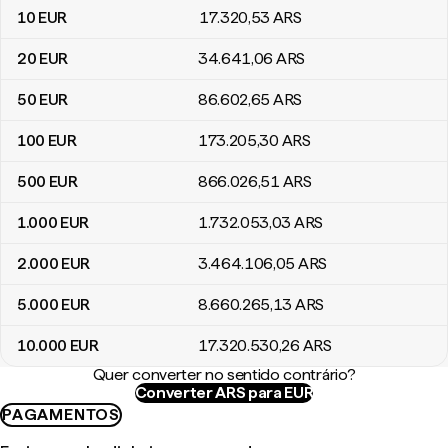
10
EUR
17.320
,53
ARS
20
EUR
34.641
,06
ARS
50
EUR
86.602
,65
ARS
100
EUR
173.205
,30
ARS
500
EUR
866.026
,51
ARS
1.000
EUR
1.732.053
,03
ARS
2.000
EUR
3.464.106
,05
ARS
5.000
EUR
8.660.265
,13
ARS
10.000
EUR
17.320.530
,26
ARS
Quer converter no sentido contrário?
Converter ARS para EUR
PAGAMENTOS