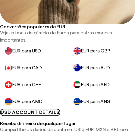
Conversões populares de EUR
Veja as taxas de câmbio de Euros para outras moedas
importantes.
EUR para USD
EUR para GBP
EUR para CAD
EUR para AUD
EUR para CHF
EUR para AED
EUR para AMD
EUR para ANG
USD ACCOUNT DETAILS
Receba dinheiro de qualquer lugar
Compartilhe os dados da conta em USD, EUR, MXN e BRL com