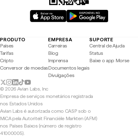
PRODUTO
EMPRESA
SUPORTE
Países
Carreiras
Central de Ajuda
Tarifas
Blog
Status
Cripto
Imprensa
Baixe o app Morse
Conversor de moedas
Documentos legais
Divulgações
© 2026 Avian Labs, Inc
Empresa de serviços monetários registrada
nos Estados Unidos
Avian Labs é autorizada como CASP sob o
MiCA pela Autoriteit Financiële Markten (AFM)
nos Países Baixos (número de registro
41000005).