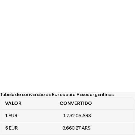
Tabela de conversão de Euros para Pesos argentinos
VALOR
CONVERTIDO
Tabela de conversão de Euros para Pesos argentinos
1
EUR
1.732
,05
ARS
5
EUR
8.660
,27
ARS