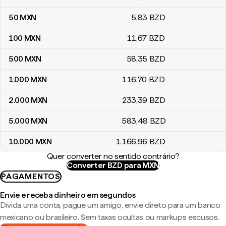
50
MXN
5
,83
BZD
100
MXN
11
,67
BZD
500
MXN
58
,35
BZD
1.000
MXN
116
,70
BZD
2.000
MXN
233
,39
BZD
5.000
MXN
583
,48
BZD
10.000
MXN
1.166
,96
BZD
Quer converter no sentido contrário?
Converter BZD para MXN
PAGAMENTOS
Envie e receba dinheiro em segundos
Divida uma conta, pague um amigo, envie direto para um banco
mexicano ou brasileiro. Sem taxas ocultas ou markups escusos.