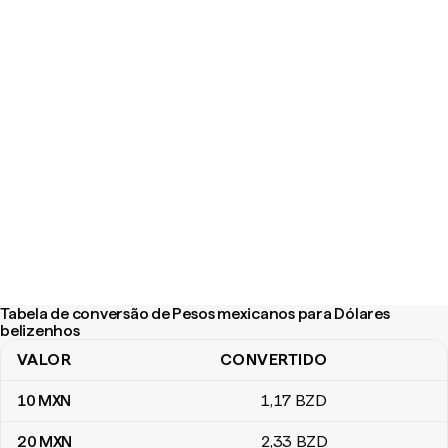
Tabela de conversão de Pesos mexicanos para Dólares
belizenhos
VALOR
CONVERTIDO
Tabela de conversão de Pesos mexicanos para Dólares belizenh
10
MXN
1
,17
BZD
20
MXN
2
,33
BZD