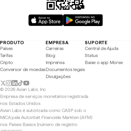
PRODUTO
EMPRESA
SUPORTE
Países
Carreiras
Central de Ajuda
Tarifas
Blog
Status
Cripto
Imprensa
Baixe o app Morse
Conversor de moedas
Documentos legais
Divulgações
© 2026 Avian Labs, Inc
Empresa de serviços monetários registrada
nos Estados Unidos
Avian Labs é autorizada como CASP sob o
MiCA pela Autoriteit Financiële Markten (AFM)
nos Países Baixos (número de registro