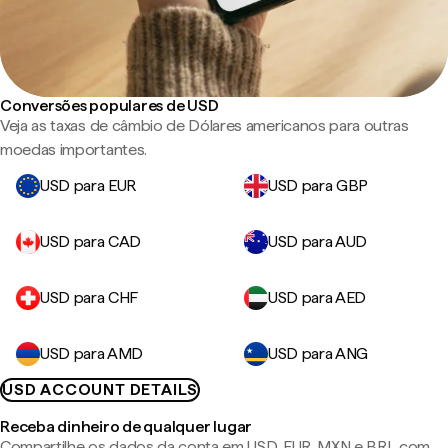
Conversões populares de USD
Veja as taxas de câmbio de Dólares americanos para outras
moedas importantes.
USD para EUR
USD para GBP
USD para CAD
USD para AUD
USD para CHF
USD para AED
USD para AMD
USD para ANG
USD ACCOUNT DETAILS
Receba dinheiro de qualquer lugar
Compartilhe os dados da conta em USD, EUR, MXN e BRL com