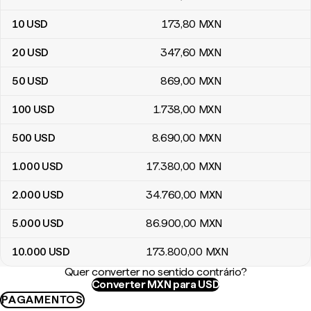
10
USD
173
,80
MXN
20
USD
347
,60
MXN
50
USD
869
,00
MXN
100
USD
1.738
,00
MXN
500
USD
8.690
,00
MXN
1.000
USD
17.380
,00
MXN
2.000
USD
34.760
,00
MXN
5.000
USD
86.900
,00
MXN
10.000
USD
173.800
,00
MXN
Quer converter no sentido contrário?
Converter MXN para USD
PAGAMENTOS