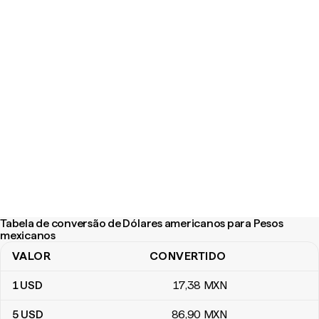
Tabela de conversão de Dólares americanos para Pesos
mexicanos
VALOR
CONVERTIDO
Tabela de conversão de Dólares americanos para Pesos mexica
1
USD
17
,38
MXN
5
USD
86
,90
MXN