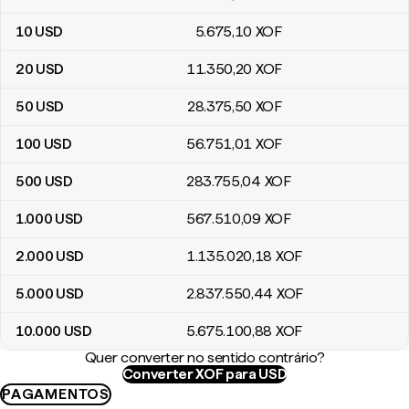
10
USD
5.675
,10
XOF
20
USD
11.350
,20
XOF
50
USD
28.375
,50
XOF
100
USD
56.751
,01
XOF
500
USD
283.755
,04
XOF
1.000
USD
567.510
,09
XOF
2.000
USD
1.135.020
,18
XOF
5.000
USD
2.837.550
,44
XOF
10.000
USD
5.675.100
,88
XOF
Quer converter no sentido contrário?
Converter XOF para USD
PAGAMENTOS