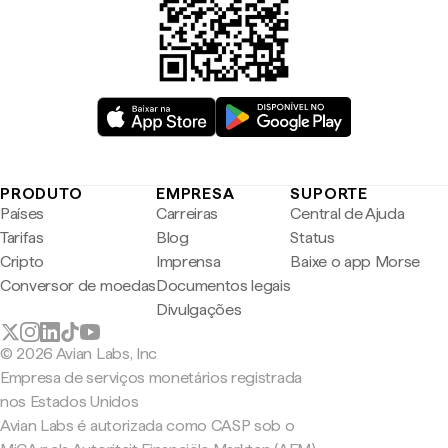
PRODUTO
EMPRESA
SUPORTE
Países
Carreiras
Central de Ajuda
Tarifas
Blog
Status
Cripto
Imprensa
Baixe o app Morse
Conversor de moedas
Documentos legais
Divulgações
© 2026 Avian Labs, Inc
Empresa de serviços monetários registrada
nos Estados Unidos
Avian Labs é autorizada como CASP sob o