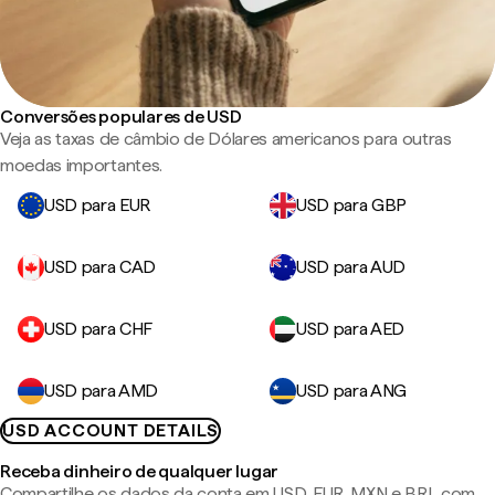
Conversões populares de USD
Veja as taxas de câmbio de Dólares americanos para outras
moedas importantes.
USD para EUR
USD para GBP
USD para CAD
USD para AUD
USD para CHF
USD para AED
USD para AMD
USD para ANG
USD ACCOUNT DETAILS
Receba dinheiro de qualquer lugar
Compartilhe os dados da conta em USD, EUR, MXN e BRL com