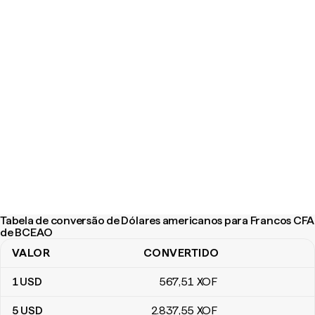
Tabela de conversão de Dólares americanos para Francos CFA
de BCEAO
VALOR
CONVERTIDO
Tabela de conversão de Dólares americanos para Francos CFA
1
USD
567
,51
XOF
5
USD
2.837
,55
XOF