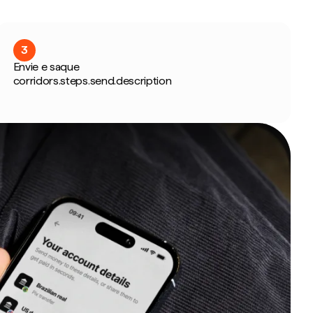
3
Envie e saque
corridors.steps.send.description