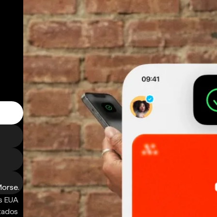
Morse.
s EUA
ntados