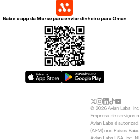
Baixe o app da Morse para enviar dinheiro para Oman
© 2026 Avian Labs, In
Empresa de serviços m
Avian Labs é autoriza
(AFM) nos Países Baix
Avian Labs USA, Inc.,