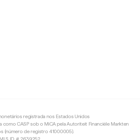
c
onetários registrada nos Estados Unidos
da como CASP sob o MiCA pela Autoriteit Financiële Markten
os (número de registro 41000005).
 NMLS ID # 2639252