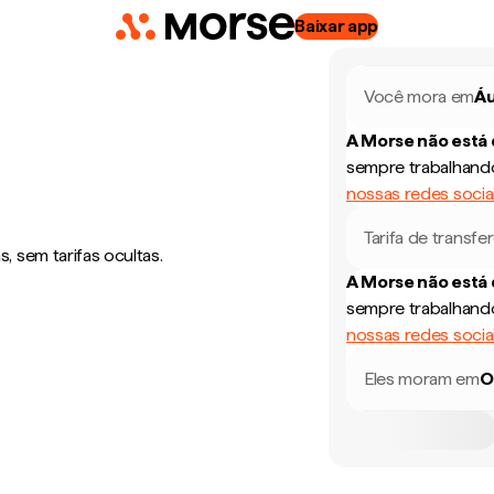
Baixar app
Você mora em
Áu
A Morse não está
sempre trabalhando
nossas redes socia
Tarifa de transfe
 sem tarifas ocultas.
A Morse não está
sempre trabalhando
nossas redes socia
Eles moram em
O