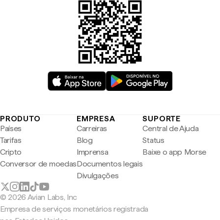
PRODUTO
EMPRESA
SUPORTE
Países
Carreiras
Central de Ajuda
Tarifas
Blog
Status
Cripto
Imprensa
Baixe o app Morse
Conversor de moedas
Documentos legais
Divulgações
© 2026 Avian Labs, Inc
Empresa de serviços monetários registrada