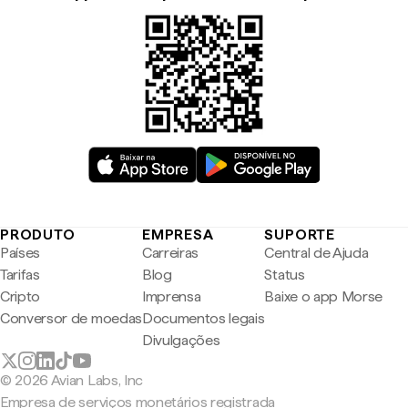
PRODUTO
EMPRESA
SUPORTE
Países
Carreiras
Central de Ajuda
Tarifas
Blog
Status
Cripto
Imprensa
Baixe o app Morse
Conversor de moedas
Documentos legais
Divulgações
© 2026 Avian Labs, Inc
Empresa de serviços monetários registrada