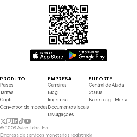
PRODUTO
EMPRESA
SUPORTE
Países
Carreiras
Central de Ajuda
Tarifas
Blog
Status
Cripto
Imprensa
Baixe o app Morse
Conversor de moedas
Documentos legais
Divulgações
© 2026 Avian Labs, Inc
Empresa de serviços monetários registrada