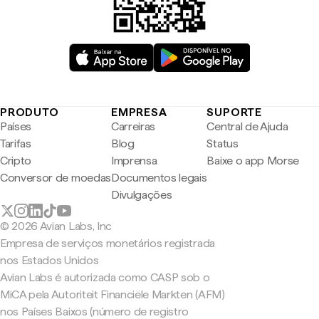
PRODUTO
EMPRESA
SUPORTE
Países
Carreiras
Central de Ajuda
Tarifas
Blog
Status
Cripto
Imprensa
Baixe o app Morse
Conversor de moedas
Documentos legais
Divulgações
© 2026 Avian Labs, Inc
Empresa de serviços monetários registrada
nos Estados Unidos
Avian Labs é autorizada como CASP sob o
MiCA pela Autoriteit Financiële Markten (AFM)
nos Países Baixos (número de registro