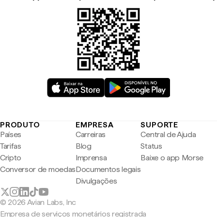
PRODUTO
EMPRESA
SUPORTE
Países
Carreiras
Central de Ajuda
Tarifas
Blog
Status
Cripto
Imprensa
Baixe o app Morse
Conversor de moedas
Documentos legais
Divulgações
© 2026 Avian Labs, Inc
Empresa de serviços monetários registrada