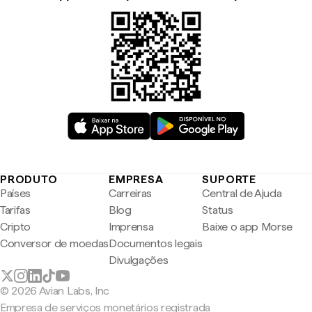
PRODUTO
EMPRESA
SUPORTE
Países
Carreiras
Central de Ajuda
Tarifas
Blog
Status
Cripto
Imprensa
Baixe o app Morse
Conversor de moedas
Documentos legais
Divulgações
© 2026 Avian Labs, Inc
Empresa de serviços monetários registrada