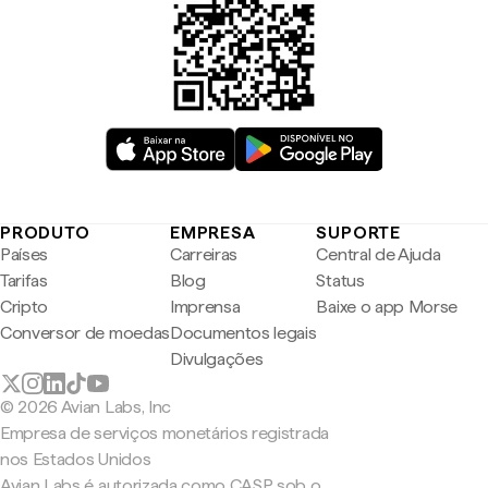
PRODUTO
EMPRESA
SUPORTE
Países
Carreiras
Central de Ajuda
Tarifas
Blog
Status
Cripto
Imprensa
Baixe o app Morse
Conversor de moedas
Documentos legais
Divulgações
© 2026 Avian Labs, Inc
Empresa de serviços monetários registrada
nos Estados Unidos
Avian Labs é autorizada como CASP sob o