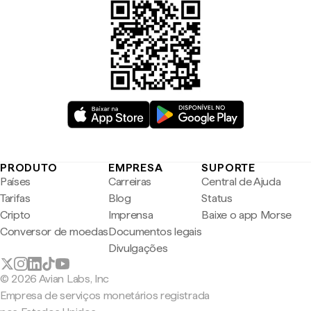
PRODUTO
EMPRESA
SUPORTE
Países
Carreiras
Central de Ajuda
Tarifas
Blog
Status
Cripto
Imprensa
Baixe o app Morse
Conversor de moedas
Documentos legais
Divulgações
© 2026 Avian Labs, Inc
Empresa de serviços monetários registrada