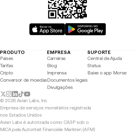
PRODUTO
EMPRESA
SUPORTE
Países
Carreiras
Central de Ajuda
Tarifas
Blog
Status
Cripto
Imprensa
Baixe o app Morse
Conversor de moedas
Documentos legais
Divulgações
© 2026 Avian Labs, Inc
Empresa de serviços monetários registrada
nos Estados Unidos
Avian Labs é autorizada como CASP sob o
MiCA pela Autoriteit Financiële Markten (AFM)