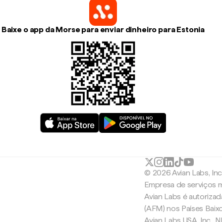
Baixe o app da Morse para enviar dinheiro para Estonia
© 2026 Avian Labs, In
Empresa de serviços m
Avian Labs é autoriza
(AFM) nos Países Baix
Avian Labs USA, Inc.,