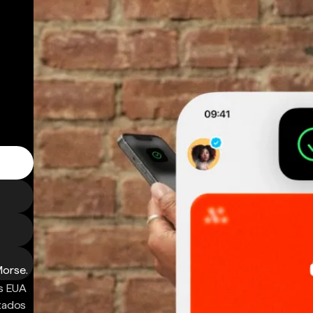
Morse.
s EUA
ntados