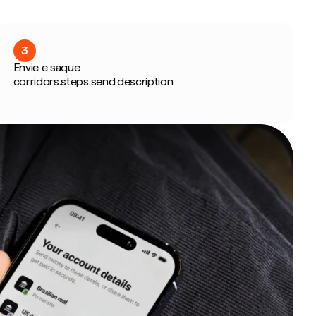
3
Envie e saque
corridors.steps.send.description