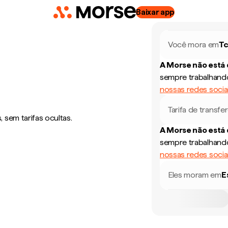
Baixar app
Você mora em
T
A Morse não está
sempre trabalhando
nossas redes socia
Tarifa de transfe
sem tarifas ocultas.
A Morse não está
sempre trabalhando
nossas redes socia
Eles moram em
E