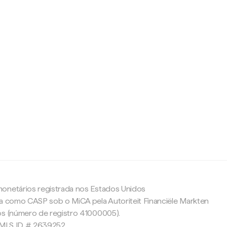
c
onetários registrada nos Estados Unidos
da como CASP sob o MiCA pela Autoriteit Financiële Markten
os (número de registro 41000005).
 NMLS ID # 2639252