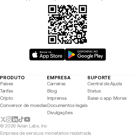
PRODUTO
EMPRESA
SUPORTE
Países
Carreiras
Central de Ajuda
Tarifas
Blog
Status
Cripto
Imprensa
Baixe o app Morse
Conversor de moedas
Documentos legais
Divulgações
© 2026 Avian Labs, Inc
Empresa de serviços monetários registrada