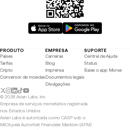
PRODUTO
EMPRESA
SUPORTE
Países
Carreiras
Central de Ajuda
Tarifas
Blog
Status
Cripto
Imprensa
Baixe o app Morse
Conversor de moedas
Documentos legais
Divulgações
© 2026 Avian Labs, Inc
Empresa de serviços monetários registrada
nos Estados Unidos
Avian Labs é autorizada como CASP sob o
MiCA pela Autoriteit Financiële Markten (AFM)