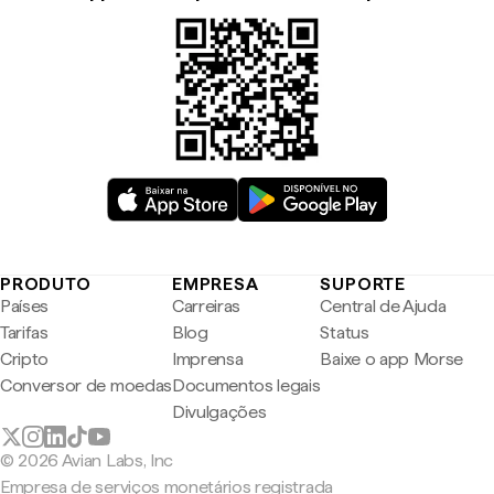
PRODUTO
EMPRESA
SUPORTE
Países
Carreiras
Central de Ajuda
Tarifas
Blog
Status
Cripto
Imprensa
Baixe o app Morse
Conversor de moedas
Documentos legais
Divulgações
© 2026 Avian Labs, Inc
Empresa de serviços monetários registrada