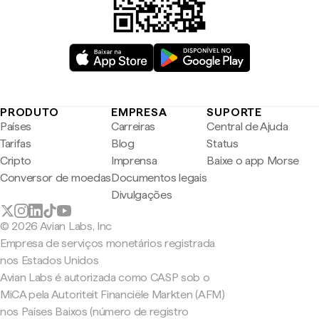
PRODUTO
EMPRESA
SUPORTE
Países
Carreiras
Central de Ajuda
Tarifas
Blog
Status
Cripto
Imprensa
Baixe o app Morse
Conversor de moedas
Documentos legais
Divulgações
© 2026 Avian Labs, Inc
Empresa de serviços monetários registrada
nos Estados Unidos
Avian Labs é autorizada como CASP sob o
MiCA pela Autoriteit Financiële Markten (AFM)
nos Países Baixos (número de registro