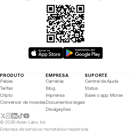
PRODUTO
EMPRESA
SUPORTE
Países
Carreiras
Central de Ajuda
Tarifas
Blog
Status
Cripto
Imprensa
Baixe o app Morse
Conversor de moedas
Documentos legais
Divulgações
© 2026 Avian Labs, Inc
Empresa de serviços monetários registrada