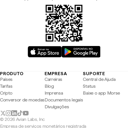
PRODUTO
EMPRESA
SUPORTE
Países
Carreiras
Central de Ajuda
Tarifas
Blog
Status
Cripto
Imprensa
Baixe o app Morse
Conversor de moedas
Documentos legais
Divulgações
© 2026 Avian Labs, Inc
Empresa de serviços monetários registrada