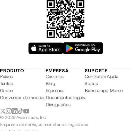
PRODUTO
EMPRESA
SUPORTE
Países
Carreiras
Central de Ajuda
Tarifas
Blog
Status
Cripto
Imprensa
Baixe o app Morse
Conversor de moedas
Documentos legais
Divulgações
© 2026 Avian Labs, Inc
Empresa de serviços monetários registrada