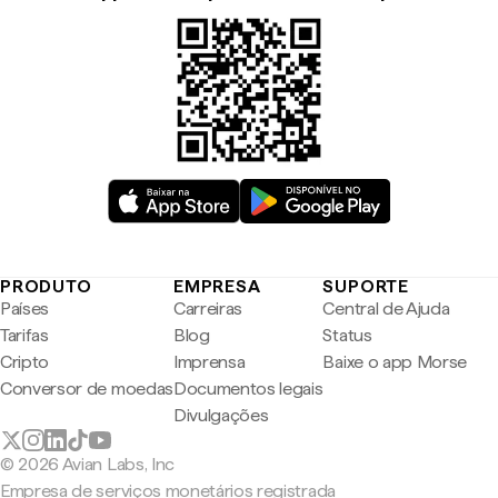
PRODUTO
EMPRESA
SUPORTE
Países
Carreiras
Central de Ajuda
Tarifas
Blog
Status
Cripto
Imprensa
Baixe o app Morse
Conversor de moedas
Documentos legais
Divulgações
© 2026 Avian Labs, Inc
Empresa de serviços monetários registrada