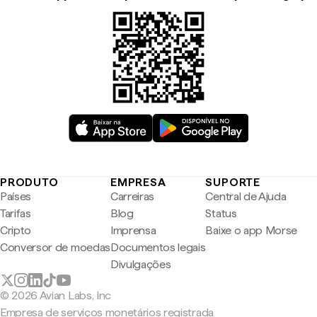
PRODUTO
EMPRESA
SUPORTE
Países
Carreiras
Central de Ajuda
Tarifas
Blog
Status
Cripto
Imprensa
Baixe o app Morse
Conversor de moedas
Documentos legais
Divulgações
© 2026 Avian Labs, Inc
Empresa de serviços monetários registrada