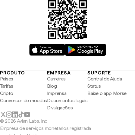
PRODUTO
EMPRESA
SUPORTE
Países
Carreiras
Central de Ajuda
Tarifas
Blog
Status
Cripto
Imprensa
Baixe o app Morse
Conversor de moedas
Documentos legais
Divulgações
© 2026 Avian Labs, Inc
Empresa de serviços monetários registrada