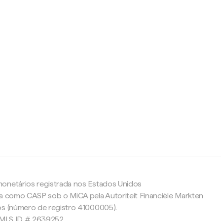
c
onetários registrada nos Estados Unidos
da como CASP sob o MiCA pela Autoriteit Financiële Markten
os (número de registro 41000005).
 NMLS ID # 2639252