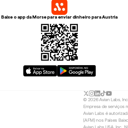
Baixe o app da Morse para enviar dinheiro para Austria
© 2026 Avian Labs, In
Empresa de serviços m
Avian Labs é autoriza
(AFM) nos Países Baix
Avian Labs USA, Inc.,