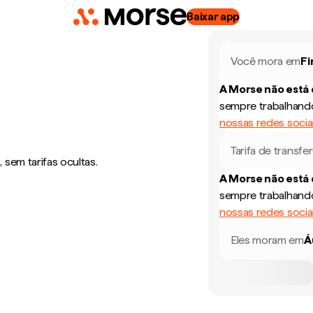
Baixar app
Você mora em
Fi
A Morse não está
sempre trabalhando
nossas redes socia
Tarifa de transfe
sem tarifas ocultas.
A Morse não está
sempre trabalhando
nossas redes socia
Eles moram em
Á