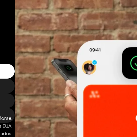
Morse.
s EUA
ntados