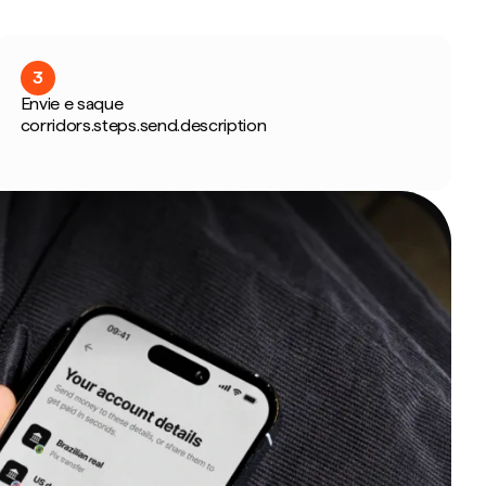
3
Envie e saque
corridors.steps.send.description